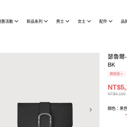
優惠活動
新品系列
男士
女士
配件
品
瑟魯爾-
BK
買就送
NT$5,
NT$6,100
顏色：黑