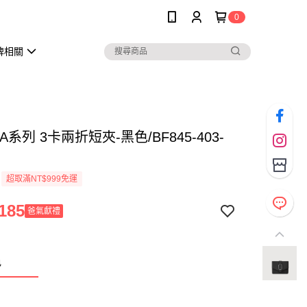
0
牌相關
A系列 3卡兩折短夾-黑色/BF845-403-
超取滿NT$999免運
185
爸氣獻禮
色