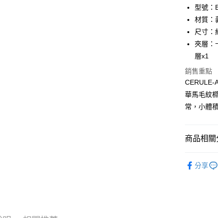
匯豐（
Apple Pay
臺灣中
型號：BF
聯邦商
匯豐（
材質：
街口支付
元大商
聯邦商
尺寸：約1
玉山商
元大商
悠遊付
台新國
夾層：
玉山商
台灣樂
層x1
台新國
全盈+PAY
台灣樂
銷售重點
ATM付款
CERUL
貨到付款
華馬毛紋
常，小體
運送方式
商品相關分
全家 (取貨
每筆NT$6
品牌系列
分享
女士
中
全家 (純取
每筆NT$6
優惠活動
7-11 (取
優惠活動