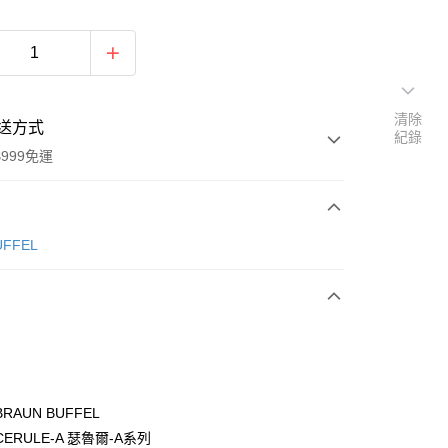
清除
送方式
紀錄
999免運
次付款
ÜFFEL
期付款
0 利率 每期
NT$2,033
21家銀行
0 利率 每期
NT$1,016
21家銀行
庫商業銀行
第一商業銀行
業銀行
彰化商業銀行
庫商業銀行
第一商業銀行
付款
業儲蓄銀行
台北富邦商業銀行
業銀行
彰化商業銀行
華商業銀行
兆豐國際商業銀行
RAUN BUFFEL
業儲蓄銀行
台北富邦商業銀行
小企業銀行
台中商業銀行
ERULE-A 瑟魯爾-A系列
華商業銀行
兆豐國際商業銀行