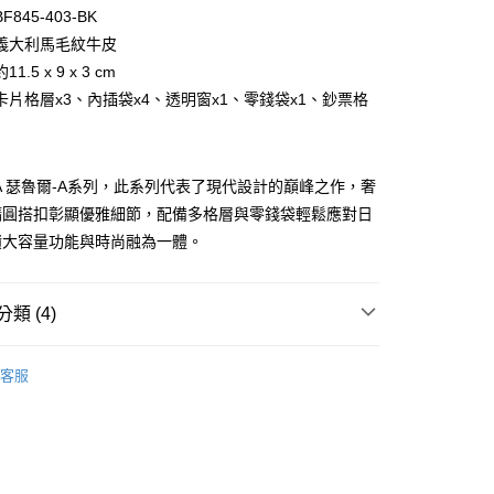
台灣）商業銀行
華泰商業銀行
小企業銀行
台中商業銀行
845-403-BK
業銀行
遠東國際商業銀行
台灣）商業銀行
華泰商業銀行
義大利馬毛紋牛皮
業銀行
永豐商業銀行
業銀行
遠東國際商業銀行
1.5 x 9 x 3 cm
業銀行
星展（台灣）商業銀行
業銀行
永豐商業銀行
際商業銀行
中國信託商業銀行
卡片格層x3、內插袋x4、透明窗x1、零錢袋x1、鈔票格
業銀行
星展（台灣）商業銀行
天信用卡公司
際商業銀行
中國信託商業銀行
天信用卡公司
E-A 瑟魯爾-A系列，此系列代表了現代設計的巔峰之作，奢
橢圓搭扣彰顯優雅細節，配備多格層與零錢袋輕鬆應對日
積大容量功能與時尚融為一體。
類 (4)
付款)
0，滿NT$999(含以上)免運費
BRAUN BÜFFEL
長中短夾
客服
/短夾
透明窗格
貨)
0，滿NT$999(含以上)免運費
選禮推薦▶︎女款
貨付款)
新品上市｜早鳥優惠價9折