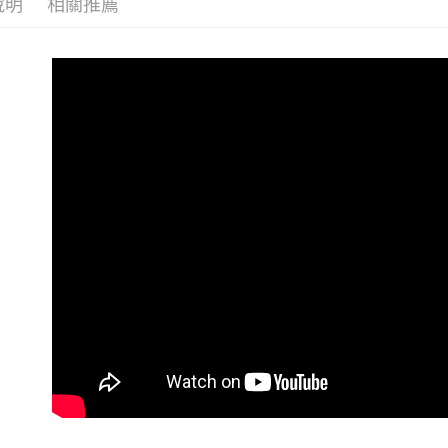
每筆NT$6
說明
相關推薦
7-11 (純
每筆NT$6
宅配-純取
每筆NT$8
宅配-純取
每筆NT$2
貨到付款