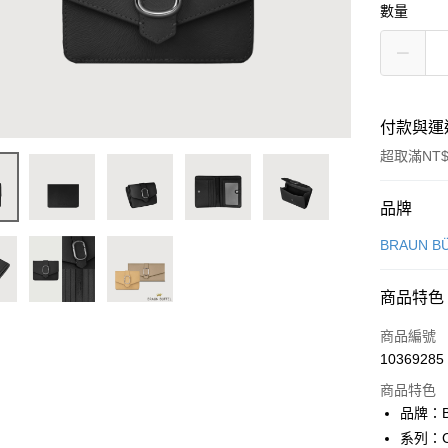
數量
付款與運
超取滿NT$
付款方式
品牌
信用卡一
BRAUN B
信用卡分
商品特色
3 期 
商品編號
6 期 
合作金
10369285
華南商
合作金
超商取貨
上海商
商品特色
華南商
國泰世
品牌：B
LINE Pay
上海商
臺灣中
系列：C
國泰世