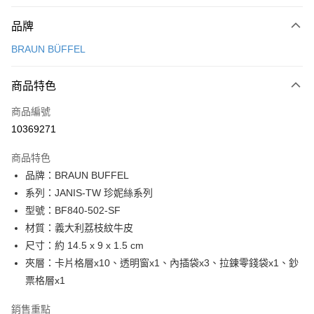
付款方式
品牌
信用卡一次付款
BRAUN BÜFFEL
信用卡分期付款
3 期 0 利率 每期
NT$2,166
21家銀行
商品特色
6 期 0 利率 每期
NT$1,083
21家銀行
合作金庫商業銀行
第一商業銀行
商品編號
華南商業銀行
彰化商業銀行
合作金庫商業銀行
第一商業銀行
10369271
超商取貨付款
上海商業儲蓄銀行
台北富邦商業銀行
華南商業銀行
彰化商業銀行
國泰世華商業銀行
兆豐國際商業銀行
LINE Pay
上海商業儲蓄銀行
台北富邦商業銀行
商品特色
臺灣中小企業銀行
台中商業銀行
國泰世華商業銀行
兆豐國際商業銀行
品牌：BRAUN BUFFEL
匯豐（台灣）商業銀行
華泰商業銀行
Apple Pay
臺灣中小企業銀行
台中商業銀行
系列：JANIS-TW 珍妮絲系列
聯邦商業銀行
遠東國際商業銀行
匯豐（台灣）商業銀行
華泰商業銀行
街口支付
元大商業銀行
永豐商業銀行
型號：BF840-502-SF
聯邦商業銀行
遠東國際商業銀行
玉山商業銀行
星展（台灣）商業銀行
材質：義大利荔枝紋牛皮
元大商業銀行
永豐商業銀行
悠遊付
台新國際商業銀行
中國信託商業銀行
玉山商業銀行
星展（台灣）商業銀行
尺寸：約 14.5 x 9 x 1.5 cm
台灣樂天信用卡公司
台新國際商業銀行
中國信託商業銀行
全盈+PAY
夾層：卡片格層x10、透明窗x1、內插袋x3、拉鍊零錢袋x1、鈔
台灣樂天信用卡公司
票格層x1
ATM付款
銷售重點
貨到付款