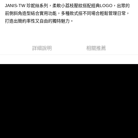
JANIS-TW 珍妮絲系列，柔軟小荔枝壓紋搭配經典LOGO，出眾的
前側斜角造型結合實用功能，多種款式搭不同場合輕鬆管理日常，
運送方式
打造出簡約率性又自由的獨特魅力。
全家 (取貨付款)
每筆NT$60，滿NT$999(含以上)免運費
全家 (純取貨)
詳細說明
相關推薦
每筆NT$60，滿NT$999(含以上)免運費
7-11 (取貨付款)
每筆NT$60，滿NT$999(含以上)免運費
7-11 (純取貨)
每筆NT$60，滿NT$999(含以上)免運費
宅配-純取貨(本島)
每筆NT$85，滿NT$999(含以上)免運費
宅配-純取貨(離島縣市)
每筆NT$220，滿NT$6,999(含以上)免運費