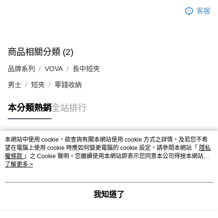
客服
商品相關分類 (2)
品牌系列
VOVA
長中短夾
男士
短夾
零錢收納
本分類熱銷
全站排行
本網站中使用 cookie，欲查詢有關本網站使用 cookie 方式之詳情，及若您不希
熱門標籤
望在電腦上使用 cookie 時應如何變更電腦的 cookie 設定，請參閱本網站「
隱私
權條款
」之 Cookie 聲明。您繼續使用本網站即表示您同意本公司得按本網站使
用條款之 Cookie 聲明使用 cookie。
了解更多 >
我知道了