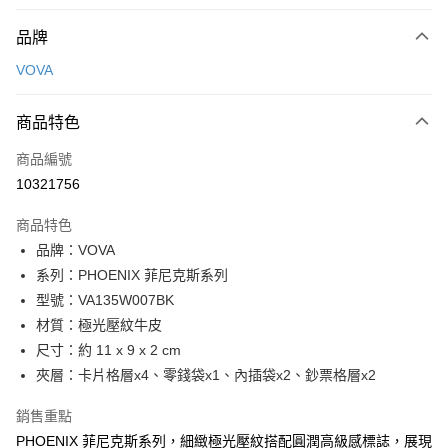
付款方式
品牌
信用卡一次付款
VOVA
信用卡分期付款
3 期 0 利率 每期
NT$966
21家銀行
商品特色
6 期 0 利率 每期
NT$483
21家銀行
合作金庫商業銀行
第一商業銀行
商品編號
華南商業銀行
彰化商業銀行
合作金庫商業銀行
第一商業銀行
10321756
超商取貨付款
上海商業儲蓄銀行
台北富邦商業銀行
華南商業銀行
彰化商業銀行
國泰世華商業銀行
兆豐國際商業銀行
LINE Pay
上海商業儲蓄銀行
台北富邦商業銀行
商品特色
臺灣中小企業銀行
台中商業銀行
國泰世華商業銀行
兆豐國際商業銀行
品牌：VOVA
匯豐（台灣）商業銀行
華泰商業銀行
Apple Pay
臺灣中小企業銀行
台中商業銀行
系列：PHOENIX 菲尼克斯系列
聯邦商業銀行
遠東國際商業銀行
匯豐（台灣）商業銀行
華泰商業銀行
街口支付
元大商業銀行
永豐商業銀行
型號：VA135W007BK
聯邦商業銀行
遠東國際商業銀行
玉山商業銀行
星展（台灣）商業銀行
材質：極光壓紋牛皮
元大商業銀行
永豐商業銀行
悠遊付
台新國際商業銀行
中國信託商業銀行
玉山商業銀行
星展（台灣）商業銀行
尺寸：約 11 x 9 x 2 cm
台灣樂天信用卡公司
台新國際商業銀行
中國信託商業銀行
全盈+PAY
夾層：卡片格層x4、零錢袋x1、內插袋x2、鈔票格層x2
台灣樂天信用卡公司
ATM付款
銷售重點
PHOENIX 菲尼克斯系列，細緻極光壓紋搭配圓潤高級感標誌，展現
貨到付款