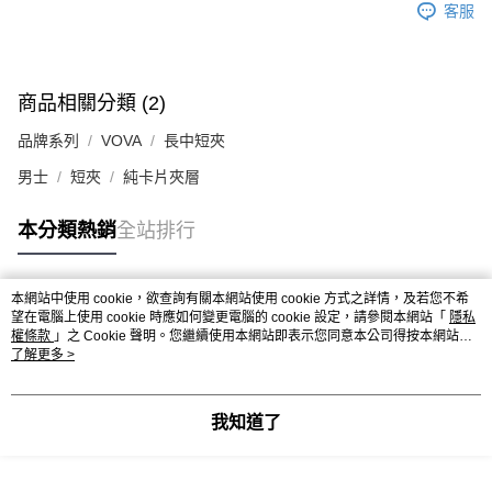
客服
商品相關分類 (2)
品牌系列
VOVA
長中短夾
男士
短夾
純卡片夾層
本分類熱銷
全站排行
本網站中使用 cookie，欲查詢有關本網站使用 cookie 方式之詳情，及若您不希
熱門標籤
望在電腦上使用 cookie 時應如何變更電腦的 cookie 設定，請參閱本網站「
隱私
權條款
」之 Cookie 聲明。您繼續使用本網站即表示您同意本公司得按本網站使
用條款之 Cookie 聲明使用 cookie。
了解更多 >
我知道了