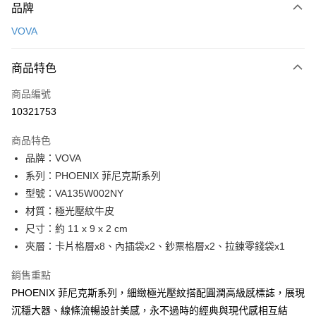
品牌
信用卡一次付款
VOVA
信用卡分期付款
3 期 0 利率 每期
NT$833
21家銀行
商品特色
6 期 0 利率 每期
NT$416
21家銀行
合作金庫商業銀行
第一商業銀行
商品編號
華南商業銀行
彰化商業銀行
合作金庫商業銀行
第一商業銀行
10321753
超商取貨付款
上海商業儲蓄銀行
台北富邦商業銀行
華南商業銀行
彰化商業銀行
國泰世華商業銀行
兆豐國際商業銀行
LINE Pay
上海商業儲蓄銀行
台北富邦商業銀行
商品特色
臺灣中小企業銀行
台中商業銀行
國泰世華商業銀行
兆豐國際商業銀行
品牌：VOVA
匯豐（台灣）商業銀行
華泰商業銀行
Apple Pay
臺灣中小企業銀行
台中商業銀行
系列：PHOENIX 菲尼克斯系列
聯邦商業銀行
遠東國際商業銀行
匯豐（台灣）商業銀行
華泰商業銀行
街口支付
元大商業銀行
永豐商業銀行
型號：VA135W002NY
聯邦商業銀行
遠東國際商業銀行
玉山商業銀行
星展（台灣）商業銀行
材質：極光壓紋牛皮
元大商業銀行
永豐商業銀行
悠遊付
台新國際商業銀行
中國信託商業銀行
玉山商業銀行
星展（台灣）商業銀行
尺寸：約 11 x 9 x 2 cm
台灣樂天信用卡公司
台新國際商業銀行
中國信託商業銀行
全盈+PAY
夾層：卡片格層x8、內插袋x2、鈔票格層x2、拉鍊零錢袋x1
台灣樂天信用卡公司
ATM付款
銷售重點
PHOENIX 菲尼克斯系列，細緻極光壓紋搭配圓潤高級感標誌，展現
貨到付款
沉穩大器、線條流暢設計美感，永不過時的經典與現代感相互結