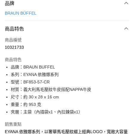
品牌
信用卡一次付款
BRAUN BÜFFEL
信用卡分期付款
3 期 0 利率 每期
NT$4,633
21家銀行
商品特色
6 期 0 利率 每期
NT$2,316
21家銀行
合作金庫商業銀行
第一商業銀行
商品編號
華南商業銀行
彰化商業銀行
合作金庫商業銀行
第一商業銀行
10321733
LINE Pay
上海商業儲蓄銀行
台北富邦商業銀行
華南商業銀行
彰化商業銀行
國泰世華商業銀行
兆豐國際商業銀行
Apple Pay
上海商業儲蓄銀行
台北富邦商業銀行
商品特色
臺灣中小企業銀行
台中商業銀行
國泰世華商業銀行
兆豐國際商業銀行
品牌：BRAUN BUFFEL
匯豐（台灣）商業銀行
華泰商業銀行
街口支付
臺灣中小企業銀行
台中商業銀行
系列：EYANA 依雅娜系列
聯邦商業銀行
遠東國際商業銀行
匯豐（台灣）商業銀行
華泰商業銀行
悠遊付
元大商業銀行
永豐商業銀行
型號：BF853-57-CR
聯邦商業銀行
遠東國際商業銀行
玉山商業銀行
星展（台灣）商業銀行
材質：義大利馬毛壓紋牛皮搭配NAPPA牛皮
元大商業銀行
永豐商業銀行
全盈+PAY
台新國際商業銀行
中國信託商業銀行
玉山商業銀行
星展（台灣）商業銀行
尺寸：約 30 x 28 x 16 cm
台灣樂天信用卡公司
台新國際商業銀行
中國信託商業銀行
ATM付款
重量：約 953 克
台灣樂天信用卡公司
夾層：主袋（內插袋x1、內拉鍊袋x1）
貨到付款
銷售重點
運送方式
EYANA 依雅娜系列，以奢華馬毛壓紋綴上經典LOGO，寬敞大容量