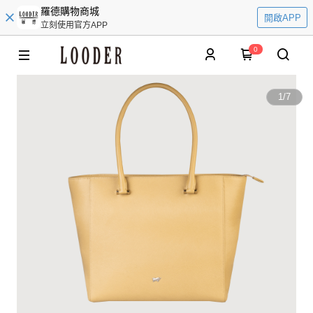
羅德購物商城
開啟APP
立刻使用官方APP
0
1
/
7