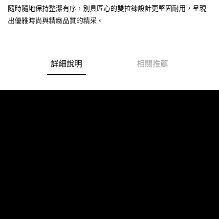
宅配-純取貨(本島)
隨時隨地保持整潔有序，別具匠心的雙拉鍊設計更堅固耐用，呈現
每筆NT$85，滿NT$999(含以上)免運費
出優雅時尚與精緻品質的精采。
宅配-純取貨(離島縣市)
每筆NT$220，滿NT$6,999(含以上)免運費
詳細說明
相關推薦
貨到付款
查看運費