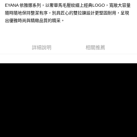
EYANA 依雅娜系列，以奢華馬毛壓紋綴上經典LOGO，寬敞大容量
運送方式
隨時隨地保持整潔有序，別具匠心的雙拉鍊設計更堅固耐用，呈現
全家 (取貨付款)
出優雅時尚與精緻品質的精采。
每筆NT$60，滿NT$999(含以上)免運費
全家 (純取貨)
每筆NT$60，滿NT$999(含以上)免運費
詳細說明
相關推薦
7-11 (取貨付款)
每筆NT$60，滿NT$999(含以上)免運費
7-11 (純取貨)
每筆NT$60，滿NT$999(含以上)免運費
宅配-純取貨(本島)
每筆NT$85，滿NT$999(含以上)免運費
宅配-純取貨(離島縣市)
每筆NT$220，滿NT$6,999(含以上)免運費
貨到付款
查看運費