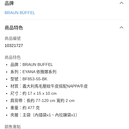
品牌
信用卡一次付款
BRAUN BÜFFEL
信用卡分期付款
3 期 0 利率 每期
NT$3,633
21家銀行
商品特色
6 期 0 利率 每期
NT$1,816
21家銀行
合作金庫商業銀行
第一商業銀行
商品編號
華南商業銀行
彰化商業銀行
合作金庫商業銀行
第一商業銀行
10321727
超商取貨付款
上海商業儲蓄銀行
台北富邦商業銀行
華南商業銀行
彰化商業銀行
國泰世華商業銀行
兆豐國際商業銀行
LINE Pay
上海商業儲蓄銀行
台北富邦商業銀行
商品特色
臺灣中小企業銀行
台中商業銀行
國泰世華商業銀行
兆豐國際商業銀行
品牌：BRAUN BUFFEL
匯豐（台灣）商業銀行
華泰商業銀行
Apple Pay
臺灣中小企業銀行
台中商業銀行
系列：EYANA 依雅娜系列
聯邦商業銀行
遠東國際商業銀行
匯豐（台灣）商業銀行
華泰商業銀行
街口支付
元大商業銀行
永豐商業銀行
型號：BF853-55-BK
聯邦商業銀行
遠東國際商業銀行
玉山商業銀行
星展（台灣）商業銀行
材質：義大利馬毛壓紋牛皮搭配NAPPA牛皮
元大商業銀行
永豐商業銀行
悠遊付
台新國際商業銀行
中國信託商業銀行
玉山商業銀行
星展（台灣）商業銀行
尺寸：約 17 x 15 x 10 cm
台灣樂天信用卡公司
台新國際商業銀行
中國信託商業銀行
全盈+PAY
肩背帶：長約 77-120 cm 寛約 2 cm
台灣樂天信用卡公司
重量：約 477 克
ATM付款
夾層：主袋（內插袋x1、內拉鍊袋x1）
貨到付款
銷售重點