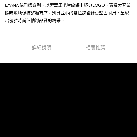
EYANA 依雅娜系列，以奢華馬毛壓紋綴上經典LOGO，寬敞大容量
運送方式
隨時隨地保持整潔有序，別具匠心的雙拉鍊設計更堅固耐用，呈現
全家 (取貨付款)
出優雅時尚與精緻品質的精采。
每筆NT$60，滿NT$999(含以上)免運費
全家 (純取貨)
每筆NT$60，滿NT$999(含以上)免運費
詳細說明
相關推薦
7-11 (取貨付款)
每筆NT$60，滿NT$999(含以上)免運費
7-11 (純取貨)
每筆NT$60，滿NT$999(含以上)免運費
宅配-純取貨(本島)
每筆NT$85，滿NT$999(含以上)免運費
宅配-純取貨(離島縣市)
每筆NT$220，滿NT$6,999(含以上)免運費
貨到付款
查看運費