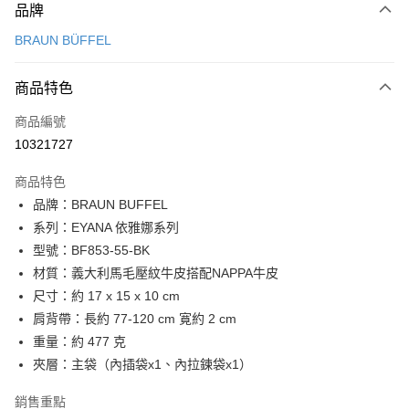
品牌
信用卡一次付款
BRAUN BÜFFEL
信用卡分期付款
3 期 0 利率 每期
NT$3,633
21家銀行
商品特色
6 期 0 利率 每期
NT$1,816
21家銀行
合作金庫商業銀行
第一商業銀行
商品編號
華南商業銀行
彰化商業銀行
合作金庫商業銀行
第一商業銀行
10321727
超商取貨付款
上海商業儲蓄銀行
台北富邦商業銀行
華南商業銀行
彰化商業銀行
國泰世華商業銀行
兆豐國際商業銀行
LINE Pay
上海商業儲蓄銀行
台北富邦商業銀行
商品特色
臺灣中小企業銀行
台中商業銀行
國泰世華商業銀行
兆豐國際商業銀行
品牌：BRAUN BUFFEL
匯豐（台灣）商業銀行
華泰商業銀行
Apple Pay
臺灣中小企業銀行
台中商業銀行
系列：EYANA 依雅娜系列
聯邦商業銀行
遠東國際商業銀行
匯豐（台灣）商業銀行
華泰商業銀行
街口支付
元大商業銀行
永豐商業銀行
型號：BF853-55-BK
聯邦商業銀行
遠東國際商業銀行
玉山商業銀行
星展（台灣）商業銀行
材質：義大利馬毛壓紋牛皮搭配NAPPA牛皮
元大商業銀行
永豐商業銀行
悠遊付
台新國際商業銀行
中國信託商業銀行
玉山商業銀行
星展（台灣）商業銀行
尺寸：約 17 x 15 x 10 cm
台灣樂天信用卡公司
台新國際商業銀行
中國信託商業銀行
全盈+PAY
肩背帶：長約 77-120 cm 寛約 2 cm
台灣樂天信用卡公司
重量：約 477 克
ATM付款
夾層：主袋（內插袋x1、內拉鍊袋x1）
貨到付款
銷售重點