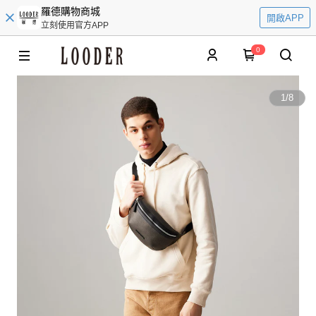
羅德購物商城
開啟APP
立刻使用官方APP
0
1
/
8