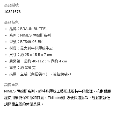
6 期 0 利率 每期
NT$1,816
21家銀行
合作金庫商業銀行
第一商業銀行
商品編號
華南商業銀行
彰化商業銀行
合作金庫商業銀行
第一商業銀行
10321676
超商取貨付款
上海商業儲蓄銀行
台北富邦商業銀行
華南商業銀行
彰化商業銀行
國泰世華商業銀行
兆豐國際商業銀行
LINE Pay
上海商業儲蓄銀行
台北富邦商業銀行
商品特色
臺灣中小企業銀行
台中商業銀行
國泰世華商業銀行
兆豐國際商業銀行
品牌：BRAUN BUFFEL
匯豐（台灣）商業銀行
華泰商業銀行
Apple Pay
臺灣中小企業銀行
台中商業銀行
系列：NIMES 尼姆斯系列
聯邦商業銀行
遠東國際商業銀行
匯豐（台灣）商業銀行
華泰商業銀行
街口支付
元大商業銀行
永豐商業銀行
型號：BF549-06-BK
聯邦商業銀行
遠東國際商業銀行
玉山商業銀行
星展（台灣）商業銀行
材質：義大利牛仔壓紋牛皮
元大商業銀行
永豐商業銀行
悠遊付
台新國際商業銀行
中國信託商業銀行
玉山商業銀行
星展（台灣）商業銀行
尺寸：約 25 x 15.5 x 7 cm
台灣樂天信用卡公司
台新國際商業銀行
中國信託商業銀行
全盈+PAY
肩背帶：長約 48-112 cm 寛約 4 cm
台灣樂天信用卡公司
重量：約 326 克
ATM付款
夾層：主袋（內插袋x1）、後拉鍊袋x1
貨到付款
銷售重點
NIMES 尼姆斯系列，經特殊壓紋工藝形成獨特牛仔紋理，抗刮耐磨
運送方式
經使用後仍保型態和質感，Fidlock磁扣方便快速拆卸，輕鬆散發低
全家 (取貨付款)
調極簡主義的休閒美感。
每筆NT$60，滿NT$999(含以上)免運費