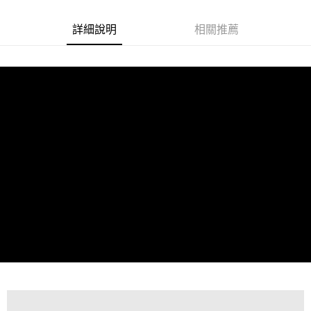
全家 (純取貨)
每筆NT$60，滿NT$999(含以上)免運費
詳細說明
相關推薦
7-11 (取貨付款)
每筆NT$60，滿NT$999(含以上)免運費
7-11 (純取貨)
每筆NT$60，滿NT$999(含以上)免運費
宅配-純取貨(本島)
每筆NT$85，滿NT$999(含以上)免運費
宅配-純取貨(離島縣市)
每筆NT$220，滿NT$6,999(含以上)免運費
貨到付款
查看運費