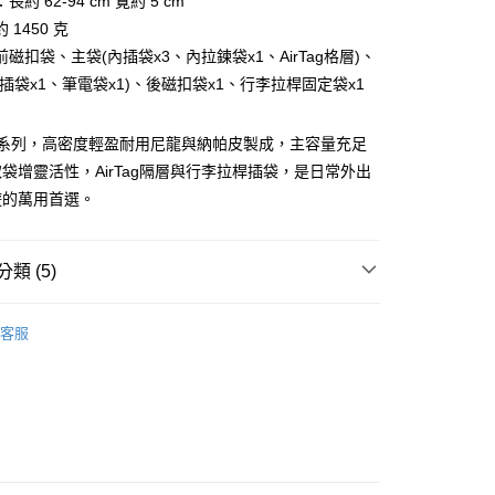
約 62-94 cm 寛約 5 cm
業銀行
星展（台灣）商業銀行
天信用卡公司
 1450 克
際商業銀行
中國信託商業銀行
天信用卡公司
磁扣袋、主袋(內插袋x3、內拉鍊袋x1、AirTag格層)、
插袋x1、筆電袋x1)、後磁扣袋x1、行李拉桿固定袋x1
姆系列，高密度輕盈耐用尼龍與納帕皮製成，主容量充足
袋增靈活性，AirTag隔層與行李拉桿插袋，是日常外出
貨(本島)
遊的萬用首選。
5，滿NT$999(含以上)免運費
貨(離島縣市)
類 (5)
20，滿NT$6,999(含以上)免運費
BRAUN BÜFFEL
各式包款
查看運費
客服
款
後背包
包款
選禮推薦▶︎男款
新品上市｜早鳥優惠價9折