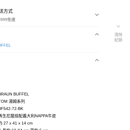
送方式
999免運
清除
紀錄
次付款
ÜFFEL
期付款
0 利率 每期
NT$5,100
21家銀行
0 利率 每期
NT$2,550
21家銀行
庫商業銀行
第一商業銀行
業銀行
彰化商業銀行
庫商業銀行
第一商業銀行
業儲蓄銀行
台北富邦商業銀行
業銀行
彰化商業銀行
華商業銀行
兆豐國際商業銀行
RAUN BUFFEL
業儲蓄銀行
台北富邦商業銀行
小企業銀行
台中商業銀行
TOM 湯姆系列
華商業銀行
兆豐國際商業銀行
台灣）商業銀行
華泰商業銀行
小企業銀行
台中商業銀行
542-72-BK
業銀行
遠東國際商業銀行
台灣）商業銀行
華泰商業銀行
再生尼龍搭配義大利NAPPA牛皮
業銀行
永豐商業銀行
業銀行
遠東國際商業銀行
27 x 41 x 14 cm
業銀行
星展（台灣）商業銀行
業銀行
永豐商業銀行
際商業銀行
中國信託商業銀行