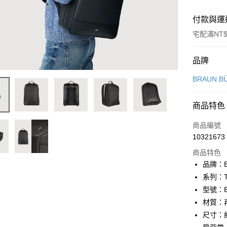
付款與運
宅配滿NT$
付款方式
品牌
信用卡一
BRAUN B
信用卡分
商品特色
3 期 
商品編號
6 期 
合作金
10321673
華南商
合作金
LINE Pay
上海商
商品特色
華南商
國泰世
品牌：B
Apple Pay
上海商
臺灣中
系列：
國泰世
匯豐（
街口支付
臺灣中
型號：BF
聯邦商
匯豐（
材質：
悠遊付
元大商
聯邦商
尺寸：約 
玉山商
元大商
全盈+PAY
台新國