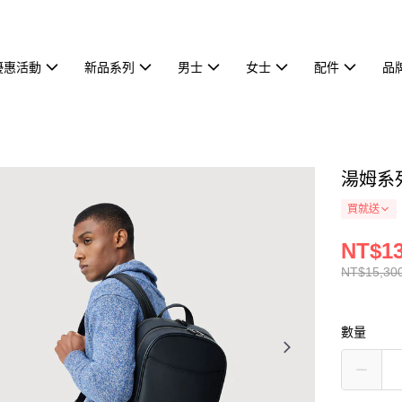
優惠活動
新品系列
男士
女士
配件
品
湯姆系列
買就送
NT$13
NT$15,30
數量