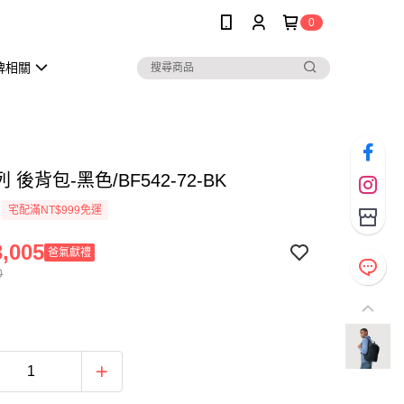
0
牌相關
 後背包-黑色/BF542-72-BK
宅配滿NT$999免運
,005
爸氣獻禮
0