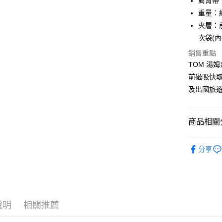
肩背帶：長
玉山商
台灣樂
重量：約
台新國
ATM付款
台灣樂
夾層：前
貨到付款
次袋(內
銷售重點
TOM 湯
運送方式
前磁吸快取
宅配-純取
及出國旅
每筆NT$8
宅配-純取
商品相關分
每筆NT$2
品牌系列
貨到付款
分享
男士
包
新品上市
優惠活動
說明
相關推薦
優惠活動