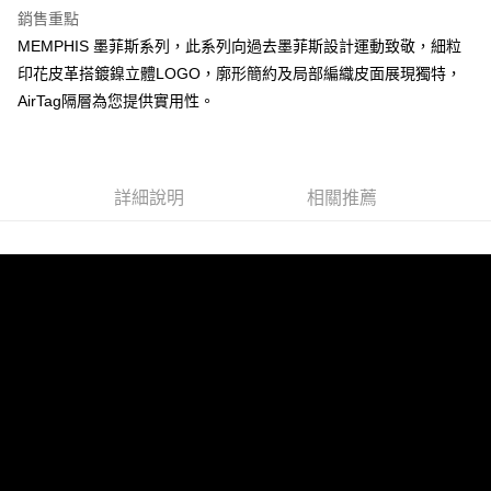
銷售重點
運送方式
MEMPHIS 墨菲斯系列，此系列向過去墨菲斯設計運動致敬，細粒
全家 (取貨付款)
印花皮革搭鍍鎳立體LOGO，廓形簡約及局部編織皮面展現獨特，
每筆NT$60，滿NT$999(含以上)免運費
AirTag隔層為您提供實用性。
全家 (純取貨)
每筆NT$60，滿NT$999(含以上)免運費
7-11 (取貨付款)
詳細說明
相關推薦
每筆NT$60，滿NT$999(含以上)免運費
7-11 (純取貨)
每筆NT$60，滿NT$999(含以上)免運費
宅配-純取貨(本島)
每筆NT$85，滿NT$999(含以上)免運費
宅配-純取貨(離島縣市)
每筆NT$220，滿NT$6,999(含以上)免運費
貨到付款
查看運費