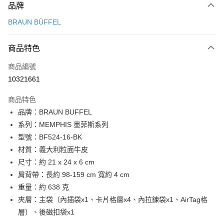
品牌
信用卡一次付款
BRAUN BÜFFEL
信用卡分期付款
3 期 0 利率 每期
NT$4,566
21家銀行
商品特色
6 期 0 利率 每期
NT$2,283
21家銀行
合作金庫商業銀行
第一商業銀行
商品編號
華南商業銀行
彰化商業銀行
合作金庫商業銀行
第一商業銀行
10321661
超商取貨付款
上海商業儲蓄銀行
台北富邦商業銀行
華南商業銀行
彰化商業銀行
國泰世華商業銀行
兆豐國際商業銀行
LINE Pay
上海商業儲蓄銀行
台北富邦商業銀行
商品特色
臺灣中小企業銀行
台中商業銀行
國泰世華商業銀行
兆豐國際商業銀行
品牌：BRAUN BUFFEL
匯豐（台灣）商業銀行
華泰商業銀行
Apple Pay
臺灣中小企業銀行
台中商業銀行
系列：MEMPHIS 墨菲斯系列
聯邦商業銀行
遠東國際商業銀行
匯豐（台灣）商業銀行
華泰商業銀行
街口支付
元大商業銀行
永豐商業銀行
型號：BF524-16-BK
聯邦商業銀行
遠東國際商業銀行
玉山商業銀行
星展（台灣）商業銀行
材質：義大利粒面牛皮
元大商業銀行
永豐商業銀行
悠遊付
台新國際商業銀行
中國信託商業銀行
玉山商業銀行
星展（台灣）商業銀行
尺寸：約 21 x 24 x 6 cm
台灣樂天信用卡公司
台新國際商業銀行
中國信託商業銀行
全盈+PAY
肩背帶：長約 98-159 cm 寬約 4 cm
台灣樂天信用卡公司
重量：約 638 克
ATM付款
夾層：主袋（內插袋x1、卡片格層x4、內拉鍊袋x1、AirTag格
貨到付款
層）、後磁扣袋x1