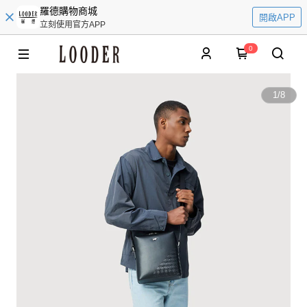
羅德購物商城
開啟APP
立刻使用官方APP
0
1
/
8