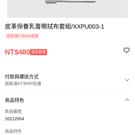
皮革保養乳膏擦拭布套組/XXPU003-1
超取滿NT$999免運
NT$480
爸氣獻禮
付款與運送方式
超取滿NT$999免運
付款方式
商品特色
信用卡一次付款
商品編號
信用卡分期付款
10212054
3 期 0 利率 每期
NT$160
21家銀行
商品特色
6 期 0 利率 每期
NT$80
21家銀行
合作金庫商業銀行
第一商業銀行