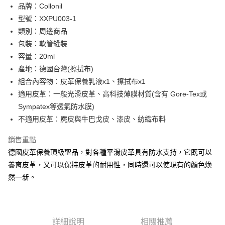
品牌：Collonil
華南商業銀行
彰化商業銀行
合作金庫商業銀行
第一商業銀行
超商取貨付款
型號：XXPU003-1
上海商業儲蓄銀行
台北富邦商業銀行
華南商業銀行
彰化商業銀行
國泰世華商業銀行
兆豐國際商業銀行
類別：周邊商品
LINE Pay
上海商業儲蓄銀行
台北富邦商業銀行
臺灣中小企業銀行
台中商業銀行
包裝：軟管罐裝
國泰世華商業銀行
兆豐國際商業銀行
匯豐（台灣）商業銀行
華泰商業銀行
Apple Pay
臺灣中小企業銀行
台中商業銀行
容量：20ml
聯邦商業銀行
遠東國際商業銀行
匯豐（台灣）商業銀行
華泰商業銀行
產地：德國台灣(擦拭布)
街口支付
元大商業銀行
永豐商業銀行
聯邦商業銀行
遠東國際商業銀行
組合內容物：皮革保養乳液x1、擦拭布x1
玉山商業銀行
星展（台灣）商業銀行
元大商業銀行
永豐商業銀行
悠遊付
適用皮革：一般光滑皮革、高科技薄膜材質(含有 Gore-Tex或
台新國際商業銀行
中國信託商業銀行
玉山商業銀行
星展（台灣）商業銀行
台灣樂天信用卡公司
Sympatex等透氣防水膜)
台新國際商業銀行
中國信託商業銀行
全盈+PAY
不適用皮革：麂皮與牛巴戈皮、漆皮、紡織布料
台灣樂天信用卡公司
ATM付款
銷售重點
貨到付款
德國皮革保養頂級聖品，對各種平滑皮革具有防水支持，它既可以
養育皮革，又可以保持皮革的耐用性，同時還可以使現有的顏色煥
運送方式
然一新。
全家 (取貨付款)
每筆NT$60，滿NT$999(含以上)免運費
全家 (純取貨)
詳細說明
相關推薦