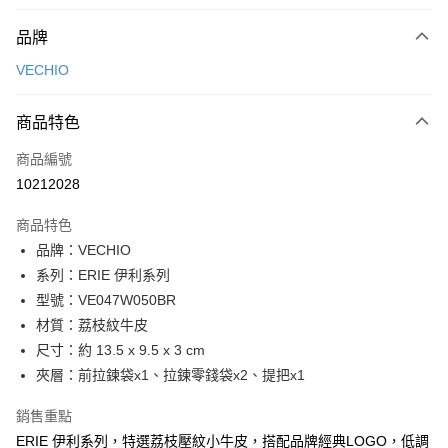
付款方式
品牌
信用卡一次付款
VECHIO
信用卡分期付款
3 期 0 利率 每期
NT$566
21家銀行
商品特色
6 期 0 利率 每期
NT$283
21家銀行
合作金庫商業銀行
第一商業銀行
商品編號
華南商業銀行
彰化商業銀行
合作金庫商業銀行
第一商業銀行
10212028
超商取貨付款
上海商業儲蓄銀行
台北富邦商業銀行
華南商業銀行
彰化商業銀行
國泰世華商業銀行
兆豐國際商業銀行
LINE Pay
上海商業儲蓄銀行
台北富邦商業銀行
商品特色
臺灣中小企業銀行
台中商業銀行
國泰世華商業銀行
兆豐國際商業銀行
品牌：VECHIO
匯豐（台灣）商業銀行
華泰商業銀行
Apple Pay
臺灣中小企業銀行
台中商業銀行
系列：ERIE 伊利系列
聯邦商業銀行
遠東國際商業銀行
匯豐（台灣）商業銀行
華泰商業銀行
街口支付
元大商業銀行
永豐商業銀行
型號：VE047W050BR
聯邦商業銀行
遠東國際商業銀行
玉山商業銀行
星展（台灣）商業銀行
材質：荔枝紋牛皮
元大商業銀行
永豐商業銀行
悠遊付
台新國際商業銀行
中國信託商業銀行
玉山商業銀行
星展（台灣）商業銀行
尺寸：約 13.5 x 9.5 x 3 cm
台灣樂天信用卡公司
台新國際商業銀行
中國信託商業銀行
全盈+PAY
夾層：前拉鍊袋x1、拉鍊零錢袋x2、提把x1
台灣樂天信用卡公司
ATM付款
銷售重點
ERIE 伊利系列，特選荔枝壓紋小牛皮，搭配品牌經典LOGO，低調
貨到付款