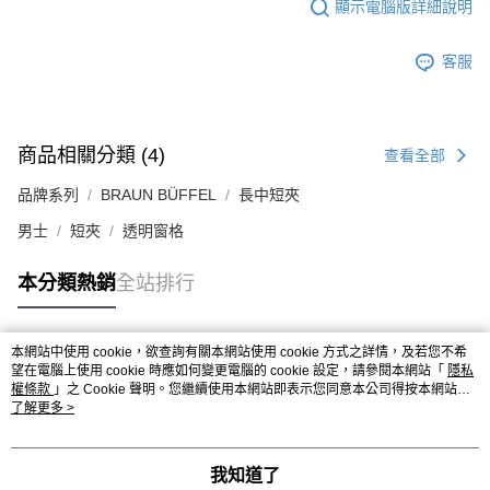
顯示電腦版詳細說明
客服
商品相關分類 (4)
查看全部
品牌系列
BRAUN BÜFFEL
長中短夾
男士
短夾
透明窗格
本分類熱銷
全站排行
本網站中使用 cookie，欲查詢有關本網站使用 cookie 方式之詳情，及若您不希
熱門標籤
望在電腦上使用 cookie 時應如何變更電腦的 cookie 設定，請參閱本網站「
隱私
權條款
」之 Cookie 聲明。您繼續使用本網站即表示您同意本公司得按本網站使
用條款之 Cookie 聲明使用 cookie。
了解更多 >
我知道了