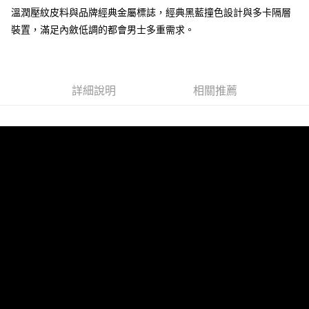
溫潤壓紋皮料與品牌經典金屬標誌，經典黑藍撞色設計與多卡隔層
裝置，滿足內斂低調的都會男士多重需求。
運送方式
全家 (取貨付款)
每筆NT$60，滿NT$999(含以上)免運費
詳細說明
相關推薦
全家 (純取貨)
每筆NT$60，滿NT$999(含以上)免運費
7-11 (取貨付款)
每筆NT$60，滿NT$999(含以上)免運費
7-11 (純取貨)
每筆NT$60，滿NT$999(含以上)免運費
宅配-純取貨(本島)
每筆NT$85，滿NT$999(含以上)免運費
宅配-純取貨(離島縣市)
每筆NT$220，滿NT$6,999(含以上)免運費