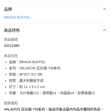
付款方式
品牌
信用卡一次付款
BRAUN BÜFFEL
信用卡分期付款
3 期 0 利率 每期
NT$1,900
21家銀行
商品特色
6 期 0 利率 每期
NT$950
21家銀行
合作金庫商業銀行
第一商業銀行
商品編號
華南商業銀行
彰化商業銀行
合作金庫商業銀行
第一商業銀行
10211985
超商取貨付款
上海商業儲蓄銀行
台北富邦商業銀行
華南商業銀行
彰化商業銀行
國泰世華商業銀行
兆豐國際商業銀行
LINE Pay
上海商業儲蓄銀行
台北富邦商業銀行
商品特色
臺灣中小企業銀行
台中商業銀行
國泰世華商業銀行
兆豐國際商業銀行
品牌：BRAUN BUFFEL
匯豐（台灣）商業銀行
華泰商業銀行
Apple Pay
臺灣中小企業銀行
台中商業銀行
系列：VALADON 瓦拉頓-TW系列
聯邦商業銀行
遠東國際商業銀行
匯豐（台灣）商業銀行
華泰商業銀行
街口支付
元大商業銀行
永豐商業銀行
型號：BF537-317-BK
聯邦商業銀行
遠東國際商業銀行
玉山商業銀行
星展（台灣）商業銀行
材質：義大利壓紋牛皮
元大商業銀行
永豐商業銀行
悠遊付
台新國際商業銀行
中國信託商業銀行
玉山商業銀行
星展（台灣）商業銀行
尺寸：約 11 x 9 x 2 cm
台灣樂天信用卡公司
台新國際商業銀行
中國信託商業銀行
全盈+PAY
夾層：卡片格層x12、透明窗x1、內插袋x4、鈔票格層x2
台灣樂天信用卡公司
ATM付款
銷售重點
VALADON 瓦拉頓-TW系列，取自印象派莫內作品中獨特的色彩，
貨到付款