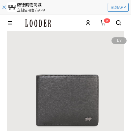
羅德購物商城
開啟APP
立刻使用官方APP
0
1
/
7