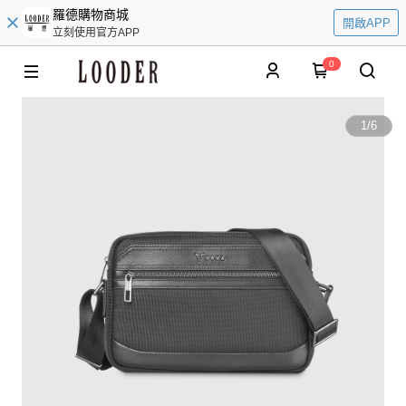
羅德購物商城
開啟APP
立刻使用官方APP
0
1
/
6