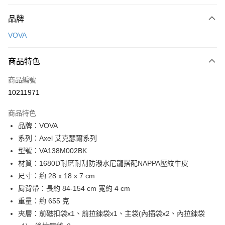
付款方式
品牌
信用卡一次付款
VOVA
信用卡分期付款
3 期 0 利率 每期
NT$1,633
21家銀行
商品特色
6 期 0 利率 每期
NT$816
21家銀行
合作金庫商業銀行
第一商業銀行
商品編號
華南商業銀行
彰化商業銀行
合作金庫商業銀行
第一商業銀行
10211971
超商取貨付款
上海商業儲蓄銀行
台北富邦商業銀行
華南商業銀行
彰化商業銀行
國泰世華商業銀行
兆豐國際商業銀行
LINE Pay
上海商業儲蓄銀行
台北富邦商業銀行
商品特色
臺灣中小企業銀行
台中商業銀行
國泰世華商業銀行
兆豐國際商業銀行
品牌：VOVA
匯豐（台灣）商業銀行
華泰商業銀行
Apple Pay
臺灣中小企業銀行
台中商業銀行
系列：Axel 艾克瑟爾系列
聯邦商業銀行
遠東國際商業銀行
匯豐（台灣）商業銀行
華泰商業銀行
街口支付
元大商業銀行
永豐商業銀行
型號：VA138M002BK
聯邦商業銀行
遠東國際商業銀行
玉山商業銀行
星展（台灣）商業銀行
材質：1680D耐磨耐刮防潑水尼龍搭配NAPPA壓紋牛皮
元大商業銀行
永豐商業銀行
悠遊付
台新國際商業銀行
中國信託商業銀行
玉山商業銀行
星展（台灣）商業銀行
尺寸：約 28 x 18 x 7 cm
台灣樂天信用卡公司
台新國際商業銀行
中國信託商業銀行
全盈+PAY
肩背帶：長約 84-154 cm 寛約 4 cm
台灣樂天信用卡公司
重量：約 655 克
ATM付款
夾層：前磁扣袋x1、前拉鍊袋x1、主袋(內插袋x2、內拉鍊袋
貨到付款