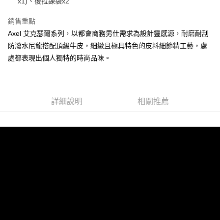
x1)、後拉鍊袋x2
銷售重點
運送方式
Axel 艾克瑟爾系列，以都會商務男仕需求為設計靈感源，耐磨耐刮
全家 (取貨付款)
防潑水尼龍搭配頂級牛皮，細緻且極具特色的皮料細節精工藝，處
每筆NT$60，滿NT$999(含以上)免運費
處都表現出個人獨特的時尚品味。
全家 (純取貨)
每筆NT$60，滿NT$999(含以上)免運費
7-11 (取貨付款)
詳細說明
相關推薦
每筆NT$60，滿NT$999(含以上)免運費
7-11 (純取貨)
每筆NT$60，滿NT$999(含以上)免運費
宅配-純取貨(本島)
每筆NT$85，滿NT$999(含以上)免運費
宅配-純取貨(離島縣市)
每筆NT$220，滿NT$6,999(含以上)免運費