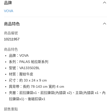
品牌
信用卡一次付款
VOVA
信用卡分期付款
3 期 0 利率 每期
NT$1,833
21家銀行
商品特色
6 期 0 利率 每期
NT$916
21家銀行
合作金庫商業銀行
第一商業銀行
商品編號
華南商業銀行
彰化商業銀行
合作金庫商業銀行
第一商業銀行
10211957
超商取貨付款
上海商業儲蓄銀行
台北富邦商業銀行
華南商業銀行
彰化商業銀行
國泰世華商業銀行
兆豐國際商業銀行
LINE Pay
上海商業儲蓄銀行
台北富邦商業銀行
商品特色
臺灣中小企業銀行
台中商業銀行
國泰世華商業銀行
兆豐國際商業銀行
品牌：VOVA
匯豐（台灣）商業銀行
華泰商業銀行
Apple Pay
臺灣中小企業銀行
台中商業銀行
系列：PALAS 帕拉斯系列
聯邦商業銀行
遠東國際商業銀行
匯豐（台灣）商業銀行
華泰商業銀行
街口支付
元大商業銀行
永豐商業銀行
型號：VA133S02BL
聯邦商業銀行
遠東國際商業銀行
玉山商業銀行
星展（台灣）商業銀行
材質：壓紋牛皮
元大商業銀行
永豐商業銀行
悠遊付
台新國際商業銀行
中國信託商業銀行
玉山商業銀行
星展（台灣）商業銀行
尺寸：約 33 x 24 x 9 cm
台灣樂天信用卡公司
台新國際商業銀行
中國信託商業銀行
全盈+PAY
肩背帶：長約 78-143 cm 寛約 4 cm
台灣樂天信用卡公司
夾層：前拉鍊袋x1、前拉鍊袋(內插袋 x2)、主袋(內插袋 x1、內
ATM付款
拉鍊袋x1)、後磁扣袋x1
貨到付款
銷售重點