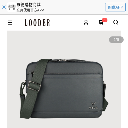
羅德購物商城
開啟APP
立刻使用官方APP
0
1
/
6