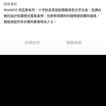
銷售重點
運送方式
NUANCE 紐瓦斯系列，十字紋皮革搭配精緻黑色文字五金，低調內
全家 (取貨付款)
斂的設計彰顯德式風格美學，包款俐落簡約的線條締造獨特風格，
每筆NT$60，滿NT$999(含以上)免運費
輕鬆搭配所有衣著的都會時尚人士。
全家 (純取貨)
每筆NT$60，滿NT$999(含以上)免運費
7-11 (取貨付款)
詳細說明
相關推薦
每筆NT$60，滿NT$999(含以上)免運費
7-11 (純取貨)
每筆NT$60，滿NT$999(含以上)免運費
宅配-純取貨(本島)
每筆NT$85，滿NT$999(含以上)免運費
宅配-純取貨(離島縣市)
每筆NT$220，滿NT$6,999(含以上)免運費
貨到付款
查看運費