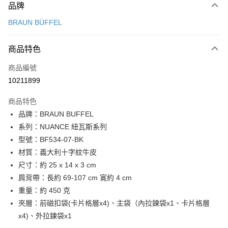
品牌
信用卡一次付款
BRAUN BÜFFEL
信用卡分期付款
3 期 0 利率 每期
NT$3,633
21家銀行
商品特色
6 期 0 利率 每期
NT$1,816
21家銀行
合作金庫商業銀行
第一商業銀行
商品編號
華南商業銀行
彰化商業銀行
合作金庫商業銀行
第一商業銀行
10211899
超商取貨付款
上海商業儲蓄銀行
台北富邦商業銀行
華南商業銀行
彰化商業銀行
國泰世華商業銀行
兆豐國際商業銀行
LINE Pay
上海商業儲蓄銀行
台北富邦商業銀行
商品特色
臺灣中小企業銀行
台中商業銀行
國泰世華商業銀行
兆豐國際商業銀行
品牌：BRAUN BUFFEL
匯豐（台灣）商業銀行
華泰商業銀行
Apple Pay
臺灣中小企業銀行
台中商業銀行
系列：NUANCE 紐瓦斯系列
聯邦商業銀行
遠東國際商業銀行
匯豐（台灣）商業銀行
華泰商業銀行
街口支付
元大商業銀行
永豐商業銀行
型號：BF534-07-BK
聯邦商業銀行
遠東國際商業銀行
玉山商業銀行
星展（台灣）商業銀行
材質：義大利十字紋牛皮
元大商業銀行
永豐商業銀行
悠遊付
台新國際商業銀行
中國信託商業銀行
玉山商業銀行
星展（台灣）商業銀行
尺寸：約 25 x 14 x 3 cm
台灣樂天信用卡公司
台新國際商業銀行
中國信託商業銀行
全盈+PAY
肩背帶：長約 69-107 cm 寛約 4 cm
台灣樂天信用卡公司
重量：約 450 克
ATM付款
夾層：前磁扣袋(卡片格層x4)、主袋（內拉鍊袋x1、卡片格層
貨到付款
x4)、外拉鍊袋x1