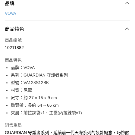
品牌
信用卡一次付款
VOVA
信用卡分期付款
3 期 0 利率 每期
NT$833
21家銀行
商品特色
6 期 0 利率 每期
NT$416
21家銀行
合作金庫商業銀行
第一商業銀行
商品編號
華南商業銀行
彰化商業銀行
合作金庫商業銀行
第一商業銀行
10211882
超商取貨付款
上海商業儲蓄銀行
台北富邦商業銀行
華南商業銀行
彰化商業銀行
國泰世華商業銀行
兆豐國際商業銀行
LINE Pay
上海商業儲蓄銀行
台北富邦商業銀行
商品特色
臺灣中小企業銀行
台中商業銀行
國泰世華商業銀行
兆豐國際商業銀行
品牌：VOVA
匯豐（台灣）商業銀行
華泰商業銀行
Apple Pay
臺灣中小企業銀行
台中商業銀行
系列：GUARDIAN 守護者系列
聯邦商業銀行
遠東國際商業銀行
匯豐（台灣）商業銀行
華泰商業銀行
街口支付
元大商業銀行
永豐商業銀行
型號：VA128S12BK
聯邦商業銀行
遠東國際商業銀行
玉山商業銀行
星展（台灣）商業銀行
材質：尼龍
元大商業銀行
永豐商業銀行
悠遊付
台新國際商業銀行
中國信託商業銀行
玉山商業銀行
星展（台灣）商業銀行
尺寸：約 27 x 15 x 9 cm
台灣樂天信用卡公司
台新國際商業銀行
中國信託商業銀行
全盈+PAY
肩背帶：長約 54 ~ 66 cm
台灣樂天信用卡公司
夾層：前拉鍊袋x1、主袋(內拉鍊袋x1)
ATM付款
銷售重點
貨到付款
GUARDIAN 守護者系列，延續前一代天際系列的設計概念，巧妙融