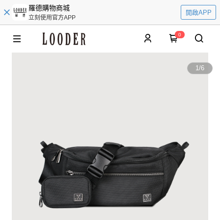
羅德購物商城
開啟APP
立刻使用官方APP
0
1
/
6