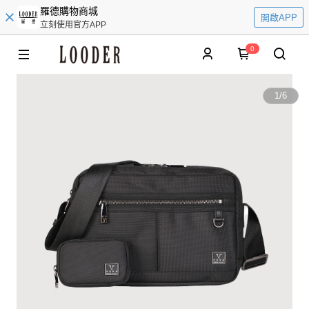
羅德購物商城
開啟APP
立刻使用官方APP
0
1
/
6