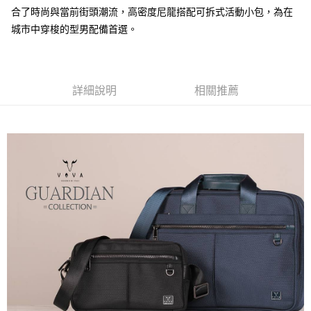
合了時尚與當前街頭潮流，高密度尼龍搭配可拆式活動小包，為在
運送方式
城市中穿梭的型男配備首選。
全家 (取貨付款)
每筆NT$60，滿NT$999(含以上)免運費
全家 (純取貨)
詳細說明
相關推薦
每筆NT$60，滿NT$999(含以上)免運費
7-11 (取貨付款)
每筆NT$60，滿NT$999(含以上)免運費
7-11 (純取貨)
每筆NT$60，滿NT$999(含以上)免運費
宅配-純取貨(本島)
每筆NT$85，滿NT$999(含以上)免運費
宅配-純取貨(離島縣市)
每筆NT$220，滿NT$6,999(含以上)免運費
貨到付款
查看運費