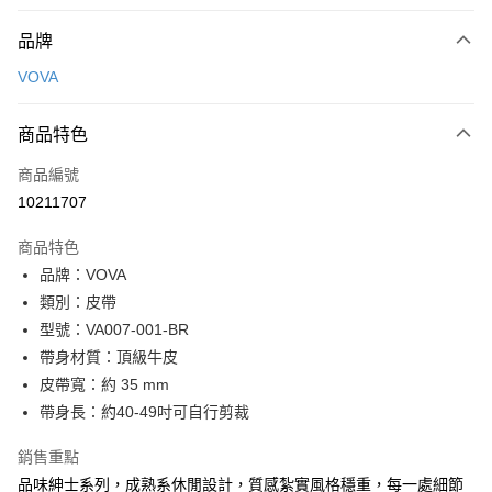
付款方式
品牌
信用卡一次付款
VOVA
信用卡分期付款
3 期 0 利率 每期
NT$800
21家銀行
商品特色
6 期 0 利率 每期
NT$400
21家銀行
合作金庫商業銀行
第一商業銀行
商品編號
華南商業銀行
彰化商業銀行
合作金庫商業銀行
第一商業銀行
10211707
超商取貨付款
上海商業儲蓄銀行
台北富邦商業銀行
華南商業銀行
彰化商業銀行
國泰世華商業銀行
兆豐國際商業銀行
LINE Pay
上海商業儲蓄銀行
台北富邦商業銀行
商品特色
臺灣中小企業銀行
台中商業銀行
國泰世華商業銀行
兆豐國際商業銀行
品牌：VOVA
匯豐（台灣）商業銀行
華泰商業銀行
Apple Pay
臺灣中小企業銀行
台中商業銀行
類別：皮帶
聯邦商業銀行
遠東國際商業銀行
匯豐（台灣）商業銀行
華泰商業銀行
街口支付
元大商業銀行
永豐商業銀行
型號：VA007-001-BR
聯邦商業銀行
遠東國際商業銀行
玉山商業銀行
星展（台灣）商業銀行
帶身材質：頂級牛皮
元大商業銀行
永豐商業銀行
悠遊付
台新國際商業銀行
中國信託商業銀行
玉山商業銀行
星展（台灣）商業銀行
皮帶寬：約 35 mm
台灣樂天信用卡公司
台新國際商業銀行
中國信託商業銀行
全盈+PAY
帶身長：約40-49吋可自行剪裁
台灣樂天信用卡公司
ATM付款
銷售重點
品味紳士系列，成熟系休閒設計，質感紮實風格穩重，每一處細節
貨到付款