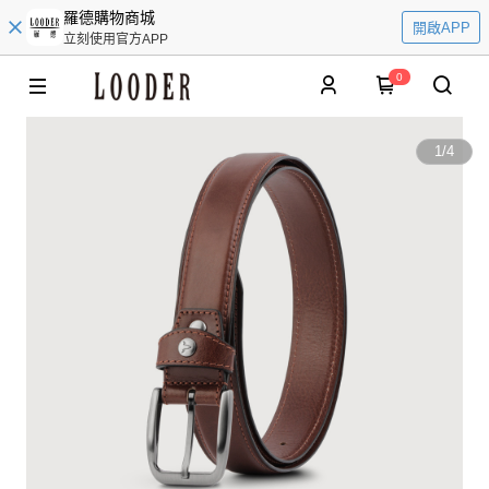
羅德購物商城
開啟APP
立刻使用官方APP
0
1
/
4