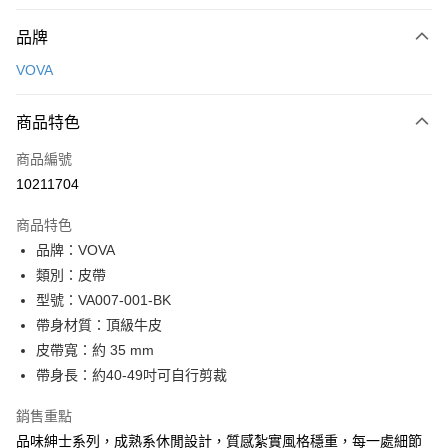
付款方式
品牌
信用卡一次付款
VOVA
信用卡分期付款
3 期 0 利率 每期
NT$800
21家銀行
商品特色
6 期 0 利率 每期
NT$400
21家銀行
合作金庫商業銀行
第一商業銀行
商品編號
華南商業銀行
彰化商業銀行
合作金庫商業銀行
第一商業銀行
10211704
超商取貨付款
上海商業儲蓄銀行
台北富邦商業銀行
華南商業銀行
彰化商業銀行
國泰世華商業銀行
兆豐國際商業銀行
LINE Pay
上海商業儲蓄銀行
台北富邦商業銀行
商品特色
臺灣中小企業銀行
台中商業銀行
國泰世華商業銀行
兆豐國際商業銀行
品牌：VOVA
匯豐（台灣）商業銀行
華泰商業銀行
Apple Pay
臺灣中小企業銀行
台中商業銀行
類別：皮帶
聯邦商業銀行
遠東國際商業銀行
匯豐（台灣）商業銀行
華泰商業銀行
街口支付
元大商業銀行
永豐商業銀行
型號：VA007-001-BK
聯邦商業銀行
遠東國際商業銀行
玉山商業銀行
星展（台灣）商業銀行
帶身材質：頂級牛皮
元大商業銀行
永豐商業銀行
悠遊付
台新國際商業銀行
中國信託商業銀行
玉山商業銀行
星展（台灣）商業銀行
皮帶寬：約 35 mm
台灣樂天信用卡公司
台新國際商業銀行
中國信託商業銀行
全盈+PAY
帶身長：約40-49吋可自行剪裁
台灣樂天信用卡公司
ATM付款
銷售重點
品味紳士系列，成熟系休閒設計，質感紮實風格穩重，每一處細節
貨到付款