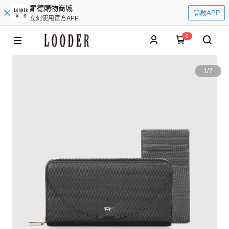
羅德購物商城
開啟APP
立刻使用官方APP
0
1
/
7