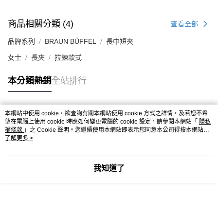
商品相關分類 (4)
查看全部
品牌系列
BRAUN BÜFFEL
長中短夾
女士
長夾
拉鍊款式
本分類熱銷
全站排行
本網站中使用 cookie，欲查詢有關本網站使用 cookie 方式之詳情，及若您不希
熱門標籤
望在電腦上使用 cookie 時應如何變更電腦的 cookie 設定，請參閱本網站「
隱私
權條款
」之 Cookie 聲明。您繼續使用本網站即表示您同意本公司得按本網站使
用條款之 Cookie 聲明使用 cookie。
了解更多 >
我知道了