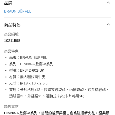
品牌
信用卡一次付款
BRAUN BÜFFEL
信用卡分期付款
3 期 0 利率 每期
NT$3,633
21家銀行
商品特色
6 期 0 利率 每期
NT$1,816
21家銀行
合作金庫商業銀行
第一商業銀行
商品編號
華南商業銀行
彰化商業銀行
合作金庫商業銀行
第一商業銀行
10211598
超商取貨付款
上海商業儲蓄銀行
台北富邦商業銀行
華南商業銀行
彰化商業銀行
國泰世華商業銀行
兆豐國際商業銀行
LINE Pay
上海商業儲蓄銀行
台北富邦商業銀行
商品特色
臺灣中小企業銀行
台中商業銀行
國泰世華商業銀行
兆豐國際商業銀行
品牌：BRAUN BUFFEL
匯豐（台灣）商業銀行
華泰商業銀行
Apple Pay
臺灣中小企業銀行
台中商業銀行
系列：HINNA-A 欣娜-A系列
聯邦商業銀行
遠東國際商業銀行
匯豐（台灣）商業銀行
華泰商業銀行
街口支付
元大商業銀行
永豐商業銀行
型號：BF842-602-BK
聯邦商業銀行
遠東國際商業銀行
玉山商業銀行
星展（台灣）商業銀行
材質：義大利粒面牛皮
元大商業銀行
永豐商業銀行
悠遊付
台新國際商業銀行
中國信託商業銀行
玉山商業銀行
星展（台灣）商業銀行
尺寸：約19 x 10 x 2.5 cm
台灣樂天信用卡公司
台新國際商業銀行
中國信託商業銀行
全盈+PAY
夾層：卡片格層x12、拉鍊零錢袋x1、內插袋x2、鈔票格層x3、
台灣樂天信用卡公司
透明窗x1、外插袋x1、活動式卡夾(卡片格層x6)
ATM付款
銷售重點
貨到付款
HINNA-A 欣娜-A系列，當簡約輪廓與復古色系碰撞新火花，經典顆