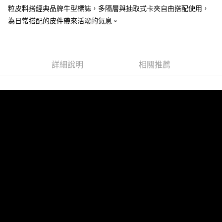
粒皮料搭經典品牌牛型標誌，多隔層與抽取式卡夾自由搭配使用，
運送方式
為日常搭配的皮件帶來活潑的氣息。
全家 (取貨付款)
每筆NT$60，滿NT$999(含以上)免運費
全家 (純取貨)
詳細說明
相關推薦
每筆NT$60，滿NT$999(含以上)免運費
7-11 (取貨付款)
每筆NT$60，滿NT$999(含以上)免運費
7-11 (純取貨)
每筆NT$60，滿NT$999(含以上)免運費
宅配-純取貨(本島)
每筆NT$85，滿NT$999(含以上)免運費
宅配-純取貨(離島縣市)
每筆NT$220，滿NT$6,999(含以上)免運費
貨到付款
查看運費