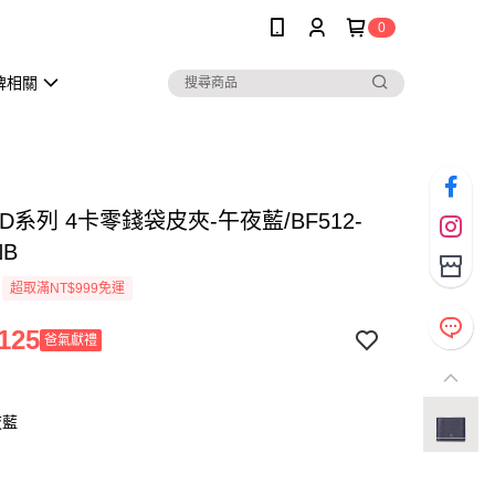
0
牌相關
D系列 4卡零錢袋皮夾-午夜藍/BF512-
NB
超取滿NT$999免運
125
爸氣獻禮
夜藍