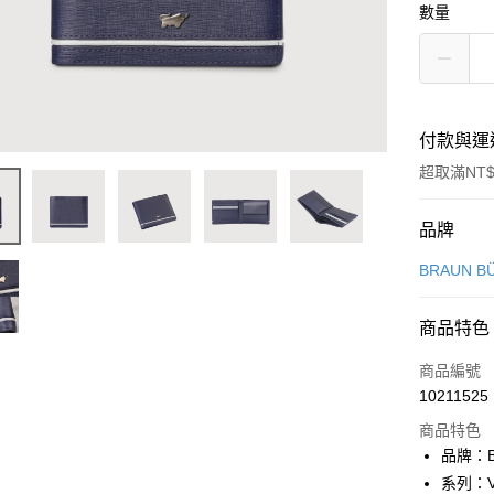
數量
付款與運
超取滿NT$
付款方式
品牌
信用卡一
BRAUN B
信用卡分
商品特色
3 期 
商品編號
6 期 
合作金
10211525
華南商
合作金
超商取貨
上海商
商品特色
華南商
國泰世
品牌：B
LINE Pay
上海商
臺灣中
系列：V
國泰世