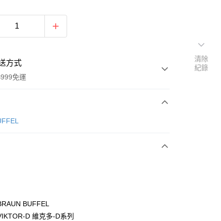
清除
送方式
紀錄
999免運
次付款
ÜFFEL
期付款
0 利率 每期
NT$1,833
21家銀行
0 利率 每期
NT$916
21家銀行
庫商業銀行
第一商業銀行
業銀行
彰化商業銀行
庫商業銀行
第一商業銀行
付款
業儲蓄銀行
台北富邦商業銀行
業銀行
彰化商業銀行
華商業銀行
兆豐國際商業銀行
RAUN BUFFEL
業儲蓄銀行
台北富邦商業銀行
小企業銀行
台中商業銀行
IKTOR-D 維克多-D系列
華商業銀行
兆豐國際商業銀行