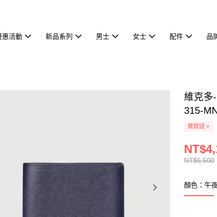
優惠活動
新品系列
男士
女士
配件
品
維克多-
315-M
買就送
NT$4,
NT$5,500
顏色：午