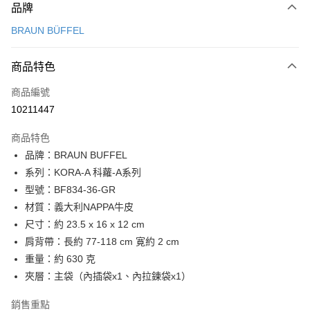
品牌
信用卡一次付款
BRAUN BÜFFEL
信用卡分期付款
3 期 0 利率 每期
NT$3,833
21家銀行
商品特色
6 期 0 利率 每期
NT$1,916
21家銀行
合作金庫商業銀行
第一商業銀行
商品編號
華南商業銀行
彰化商業銀行
合作金庫商業銀行
第一商業銀行
10211447
超商取貨付款
上海商業儲蓄銀行
台北富邦商業銀行
華南商業銀行
彰化商業銀行
國泰世華商業銀行
兆豐國際商業銀行
LINE Pay
上海商業儲蓄銀行
台北富邦商業銀行
商品特色
臺灣中小企業銀行
台中商業銀行
國泰世華商業銀行
兆豐國際商業銀行
品牌：BRAUN BUFFEL
匯豐（台灣）商業銀行
華泰商業銀行
Apple Pay
臺灣中小企業銀行
台中商業銀行
系列：KORA-A 科蘿-A系列
聯邦商業銀行
遠東國際商業銀行
匯豐（台灣）商業銀行
華泰商業銀行
街口支付
元大商業銀行
永豐商業銀行
型號：BF834-36-GR
聯邦商業銀行
遠東國際商業銀行
玉山商業銀行
星展（台灣）商業銀行
材質：義大利NAPPA牛皮
元大商業銀行
永豐商業銀行
悠遊付
台新國際商業銀行
中國信託商業銀行
玉山商業銀行
星展（台灣）商業銀行
尺寸：約 23.5 x 16 x 12 cm
台灣樂天信用卡公司
台新國際商業銀行
中國信託商業銀行
全盈+PAY
肩背帶：長約 77-118 cm 寛約 2 cm
台灣樂天信用卡公司
重量：約 630 克
ATM付款
夾層：主袋（內插袋x1、內拉鍊袋x1）
貨到付款
銷售重點