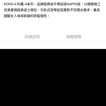
KORA-A 科蘿-A系列，品牌經典金牛標誌搭NAPPA皮，以精緻做工
運送方式
完美重現經典波士頓包，可拆式背帶從容應對不同場合需求，兼具
全家 (取貨付款)
細膩女人味與新穎的時髦個性。
每筆NT$60，滿NT$999(含以上)免運費
全家 (純取貨)
每筆NT$60，滿NT$999(含以上)免運費
詳細說明
相關推薦
7-11 (取貨付款)
每筆NT$60，滿NT$999(含以上)免運費
7-11 (純取貨)
每筆NT$60，滿NT$999(含以上)免運費
宅配-純取貨(本島)
每筆NT$85，滿NT$999(含以上)免運費
宅配-純取貨(離島縣市)
每筆NT$220，滿NT$6,999(含以上)免運費
貨到付款
查看運費