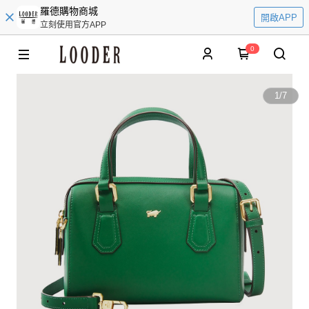
羅德購物商城
開啟APP
立刻使用官方APP
0
1
/
7