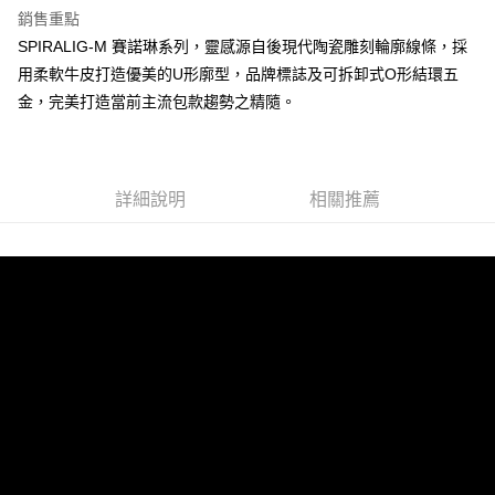
銷售重點
運送方式
SPIRALIG-M 賽諾琳系列，靈感源自後現代陶瓷雕刻輪廓線條，採
全家 (取貨付款)
用柔軟牛皮打造優美的U形廓型，品牌標誌及可拆卸式O形結環五
每筆NT$60，滿NT$999(含以上)免運費
金，完美打造當前主流包款趨勢之精隨。
全家 (純取貨)
每筆NT$60，滿NT$999(含以上)免運費
7-11 (取貨付款)
詳細說明
相關推薦
每筆NT$60，滿NT$999(含以上)免運費
7-11 (純取貨)
每筆NT$60，滿NT$999(含以上)免運費
宅配-純取貨(本島)
每筆NT$85，滿NT$999(含以上)免運費
宅配-純取貨(離島縣市)
每筆NT$220，滿NT$6,999(含以上)免運費
貨到付款
查看運費