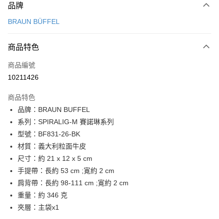
品牌
信用卡一次付款
BRAUN BÜFFEL
信用卡分期付款
3 期 0 利率 每期
NT$4,500
21家銀行
商品特色
6 期 0 利率 每期
NT$2,250
21家銀行
合作金庫商業銀行
第一商業銀行
商品編號
華南商業銀行
彰化商業銀行
合作金庫商業銀行
第一商業銀行
10211426
超商取貨付款
上海商業儲蓄銀行
台北富邦商業銀行
華南商業銀行
彰化商業銀行
國泰世華商業銀行
兆豐國際商業銀行
LINE Pay
上海商業儲蓄銀行
台北富邦商業銀行
商品特色
臺灣中小企業銀行
台中商業銀行
國泰世華商業銀行
兆豐國際商業銀行
品牌：BRAUN BUFFEL
匯豐（台灣）商業銀行
華泰商業銀行
Apple Pay
臺灣中小企業銀行
台中商業銀行
系列：SPIRALIG-M 賽諾琳系列
聯邦商業銀行
遠東國際商業銀行
匯豐（台灣）商業銀行
華泰商業銀行
街口支付
元大商業銀行
永豐商業銀行
型號：BF831-26-BK
聯邦商業銀行
遠東國際商業銀行
玉山商業銀行
星展（台灣）商業銀行
材質：義大利粒面牛皮
元大商業銀行
永豐商業銀行
悠遊付
台新國際商業銀行
中國信託商業銀行
玉山商業銀行
星展（台灣）商業銀行
尺寸：約 21 x 12 x 5 cm
台灣樂天信用卡公司
台新國際商業銀行
中國信託商業銀行
全盈+PAY
手提帶：長約 53 cm ;寛約 2 cm
台灣樂天信用卡公司
肩背帶：長約 98-111 cm ;寛約 2 cm
ATM付款
重量：約 346 克
貨到付款
夾層：主袋x1