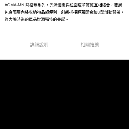
AGMA-MN 阿格瑪系列，光滑細緻與粒面皮革質感互相結合，雙層
運送方式
包身隔層內裝收納物品超便利，創新拼接翻蓋開合和U型滑動背帶，
全家 (取貨付款)
為大膽時尚的單品增添獨特的美感。
每筆NT$60，滿NT$999(含以上)免運費
全家 (純取貨)
每筆NT$60，滿NT$999(含以上)免運費
詳細說明
相關推薦
7-11 (取貨付款)
每筆NT$60，滿NT$999(含以上)免運費
7-11 (純取貨)
每筆NT$60，滿NT$999(含以上)免運費
宅配-純取貨(本島)
每筆NT$85，滿NT$999(含以上)免運費
宅配-純取貨(離島縣市)
每筆NT$220，滿NT$6,999(含以上)免運費
貨到付款
查看運費