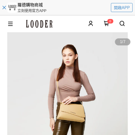
羅德購物商城
開啟APP
立刻使用官方APP
0
1
/
7