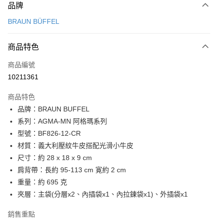
品牌
信用卡一次付款
BRAUN BÜFFEL
信用卡分期付款
3 期 0 利率 每期
NT$4,900
21家銀行
商品特色
6 期 0 利率 每期
NT$2,450
21家銀行
合作金庫商業銀行
第一商業銀行
商品編號
華南商業銀行
彰化商業銀行
合作金庫商業銀行
第一商業銀行
10211361
超商取貨付款
上海商業儲蓄銀行
台北富邦商業銀行
華南商業銀行
彰化商業銀行
國泰世華商業銀行
兆豐國際商業銀行
LINE Pay
上海商業儲蓄銀行
台北富邦商業銀行
商品特色
臺灣中小企業銀行
台中商業銀行
國泰世華商業銀行
兆豐國際商業銀行
品牌：BRAUN BUFFEL
匯豐（台灣）商業銀行
華泰商業銀行
Apple Pay
臺灣中小企業銀行
台中商業銀行
系列：AGMA-MN 阿格瑪系列
聯邦商業銀行
遠東國際商業銀行
匯豐（台灣）商業銀行
華泰商業銀行
街口支付
元大商業銀行
永豐商業銀行
型號：BF826-12-CR
聯邦商業銀行
遠東國際商業銀行
玉山商業銀行
星展（台灣）商業銀行
材質：義大利壓紋牛皮搭配光滑小牛皮
元大商業銀行
永豐商業銀行
悠遊付
台新國際商業銀行
中國信託商業銀行
玉山商業銀行
星展（台灣）商業銀行
尺寸：約 28 x 18 x 9 cm
台灣樂天信用卡公司
台新國際商業銀行
中國信託商業銀行
全盈+PAY
肩背帶：長約 95-113 cm 寛約 2 cm
台灣樂天信用卡公司
重量：約 695 克
ATM付款
夾層：主袋(分層x2、內插袋x1、內拉鍊袋x1)、外插袋x1
貨到付款
銷售重點