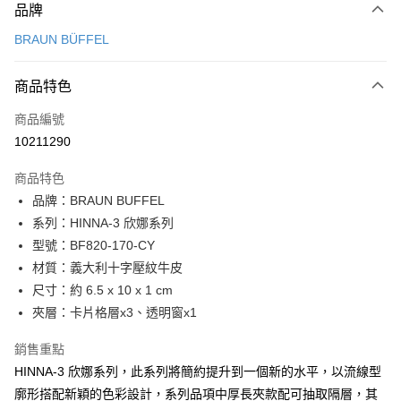
品牌
信用卡一次付款
BRAUN BÜFFEL
信用卡分期付款
3 期 0 利率 每期
NT$1,566
21家銀行
商品特色
6 期 0 利率 每期
NT$783
21家銀行
合作金庫商業銀行
第一商業銀行
商品編號
華南商業銀行
彰化商業銀行
合作金庫商業銀行
第一商業銀行
10211290
超商取貨付款
上海商業儲蓄銀行
台北富邦商業銀行
華南商業銀行
彰化商業銀行
國泰世華商業銀行
兆豐國際商業銀行
LINE Pay
上海商業儲蓄銀行
台北富邦商業銀行
商品特色
臺灣中小企業銀行
台中商業銀行
國泰世華商業銀行
兆豐國際商業銀行
品牌：BRAUN BUFFEL
匯豐（台灣）商業銀行
華泰商業銀行
Apple Pay
臺灣中小企業銀行
台中商業銀行
系列：HINNA-3 欣娜系列
聯邦商業銀行
遠東國際商業銀行
匯豐（台灣）商業銀行
華泰商業銀行
街口支付
元大商業銀行
永豐商業銀行
型號：BF820-170-CY
聯邦商業銀行
遠東國際商業銀行
玉山商業銀行
星展（台灣）商業銀行
材質：義大利十字壓紋牛皮
元大商業銀行
永豐商業銀行
悠遊付
台新國際商業銀行
中國信託商業銀行
玉山商業銀行
星展（台灣）商業銀行
尺寸：約 6.5 x 10 x 1 cm
台灣樂天信用卡公司
台新國際商業銀行
中國信託商業銀行
全盈+PAY
夾層：卡片格層x3、透明窗x1
台灣樂天信用卡公司
ATM付款
銷售重點
HINNA-3 欣娜系列，此系列將簡約提升到一個新的水平，以流線型
貨到付款
廓形搭配新穎的色彩設計，系列品項中厚長夾款配可抽取隔層，其