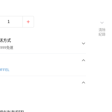
清除
紀錄
送方式
999免運
次付款
ÜFFEL
期付款
0 利率 每期
NT$1,966
21家銀行
0 利率 每期
NT$983
21家銀行
庫商業銀行
第一商業銀行
業銀行
彰化商業銀行
庫商業銀行
第一商業銀行
付款
業儲蓄銀行
台北富邦商業銀行
業銀行
彰化商業銀行
華商業銀行
兆豐國際商業銀行
RAUN BUFFEL