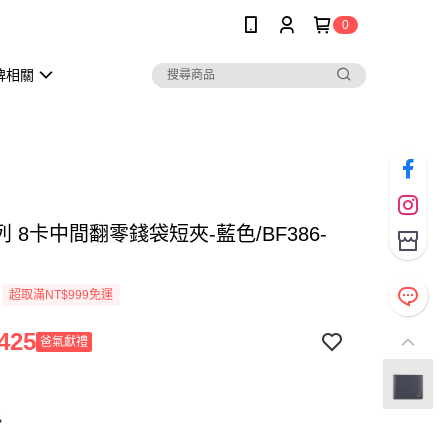
0
牌相關
 8卡中間翻零錢袋短夾-藍色/BF386-
超取滿NT$999免運
425
爸氣獻禮
色