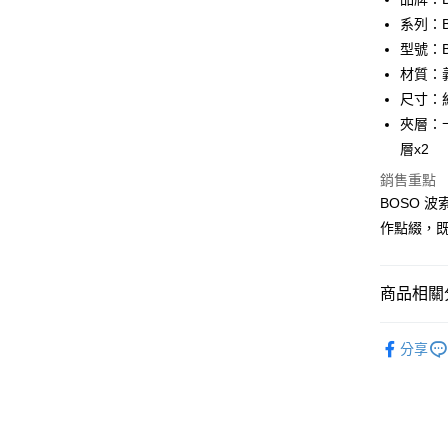
LINE Pay
上海商
臺灣中
系列：B
國泰世
匯豐（
Apple Pay
臺灣中
型號：BF
聯邦商
匯豐（
材質：
街口支付
元大商
聯邦商
尺寸：約 1
玉山商
元大商
悠遊付
台新國
夾層：
玉山商
台灣樂
層x2
台新國
全盈+PAY
台灣樂
銷售重點
ATM付款
BOSO 
貨到付款
作點綴，
運送方式
商品相關分
全家 (取貨
品牌系列
分享
每筆NT$6
男士
短
全家 (純取
優惠活動
每筆NT$6
優惠活動