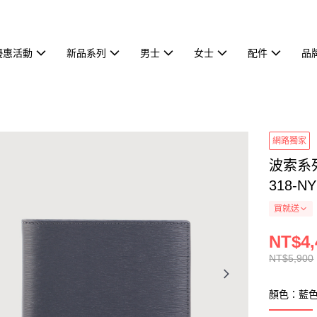
優惠活動
新品系列
男士
女士
配件
品
網路獨家
波索系列
318-NY
買就送
NT$4,
NT$5,900
顏色：藍