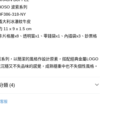
業儲蓄銀行
台北富邦商業銀行
小企業銀行
台中商業銀行
OSO 波索系列
華商業銀行
兆豐國際商業銀行
台灣）商業銀行
華泰商業銀行
小企業銀行
台中商業銀行
386-318-NY
業銀行
遠東國際商業銀行
台灣）商業銀行
華泰商業銀行
義大利冰瀑紋牛皮
業銀行
永豐商業銀行
業銀行
遠東國際商業銀行
1 x 9 x 1.5 cm
業銀行
星展（台灣）商業銀行
業銀行
永豐商業銀行
際商業銀行
中國信託商業銀行
卡片格層x8、透明窗x1、零錢袋x1、內插袋x3、鈔票格
業銀行
星展（台灣）商業銀行
天信用卡公司
際商業銀行
中國信託商業銀行
天信用卡公司
波索系列，以簡潔的風格作設計原素，搭配經典金屬LOGO
既沉穩又不失品味的感覺，成熟穩重中也不失個性風格。
類 (4)
付款)
BRAUN BÜFFEL
長中短夾
客服
0，滿NT$999(含以上)免運費
夾
零錢收納
貨)
網路獨家｜全面75折
0，滿NT$999(含以上)免運費
選禮推薦▶︎男款