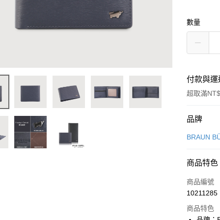
數量
付款與運
超取滿NT$
付款方式
品牌
信用卡一
BRAUN B
信用卡分
商品特色
3 期 
商品編號
6 期 
合作金
10211285
華南商
合作金
超商取貨
上海商
商品特色
華南商
國泰世
品牌：B