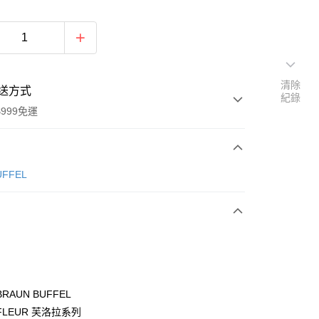
清除
送方式
紀錄
999免運
次付款
ÜFFEL
期付款
0 利率 每期
NT$1,300
21家銀行
0 利率 每期
NT$650
21家銀行
庫商業銀行
第一商業銀行
業銀行
彰化商業銀行
庫商業銀行
第一商業銀行
付款
業儲蓄銀行
台北富邦商業銀行
業銀行
彰化商業銀行
華商業銀行
兆豐國際商業銀行
RAUN BUFFEL
業儲蓄銀行
台北富邦商業銀行
小企業銀行
台中商業銀行
LEUR 芙洛拉系列
華商業銀行
兆豐國際商業銀行