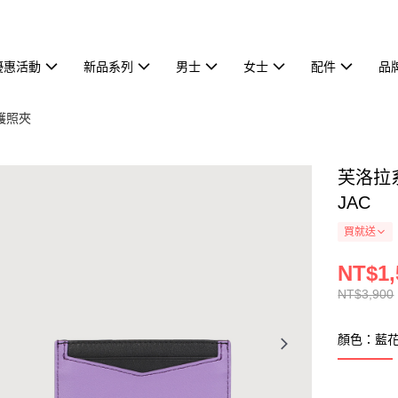
優惠活動
新品系列
男士
女士
配件
品
護照夾
芙洛拉系
JAC
買就送
NT$1,
NT$3,900
顏色：藍