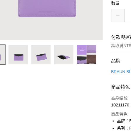
數量
付款與運
超取滿NT$
付款方式
品牌
信用卡一
BRAUN B
信用卡分
商品特色
3 期 
商品編號
6 期 
合作金
10211170
華南商
合作金
超商取貨
上海商
商品特色
華南商
國泰世
品牌：B
LINE Pay
上海商
臺灣中
系列：F
國泰世