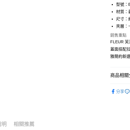
匯豐（
Apple Pay
臺灣中
型號：BF
聯邦商
匯豐（
材質：
街口支付
元大商
聯邦商
尺寸：約 1
玉山商
元大商
悠遊付
台新國
夾層：
玉山商
台灣樂
台新國
全盈+PAY
銷售重點
台灣樂
FLEUR
ATM付款
蓋面搭配拉
貨到付款
雅簡約新
運送方式
商品相關分
全家 (取貨
品牌系列
分享
每筆NT$6
配件
證
全家 (純取
優惠活動
每筆NT$6
7-11 (取
說明
相關推薦