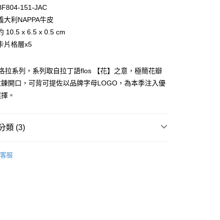
台灣）商業銀行
華泰商業銀行
小企業銀行
台中商業銀行
804-151-JAC
業銀行
遠東國際商業銀行
台灣）商業銀行
華泰商業銀行
義大利NAPPA牛皮
業銀行
永豐商業銀行
業銀行
遠東國際商業銀行
0.5 x 6.5 x 0.5 cm
業銀行
星展（台灣）商業銀行
業銀行
永豐商業銀行
際商業銀行
中國信託商業銀行
卡片格層x5
業銀行
星展（台灣）商業銀行
天信用卡公司
際商業銀行
中國信託商業銀行
天信用卡公司
 芙洛拉系列，系列取自拉丁語flos 【花】之意，極簡花瓣
鍊開口，可背可提佐以品牌字母LOGO，為本季注入優
選擇。
類 (3)
付款)
BRAUN BÜFFEL
名片夾、證件夾、護照夾
客服
0，滿NT$999(含以上)免運費
件夾
貨)
指定商品｜精選優惠專區
0，滿NT$999(含以上)免運費
貨付款)