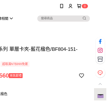
0
牌相關
列 單層卡夾-藍花楹色/BF804-151-
超取滿NT$999免運
560
爸氣獻禮
花楹色