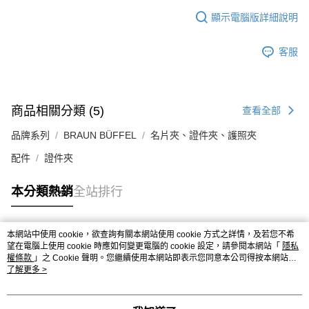
顯示電腦版詳細說明
客服
商品相關分類 (5)
查看全部
品牌系列
BRAUN BÜFFEL
名片夾、證件夾、護照夾
配件
證件夾
本分類熱銷
全站排行
本網站中使用 cookie，欲查詢有關本網站使用 cookie 方式之詳情，及若您不希
熱門標籤
望在電腦上使用 cookie 時應如何變更電腦的 cookie 設定，請參閱本網站「
隱私
權條款
」之 Cookie 聲明。您繼續使用本網站即表示您同意本公司得按本網站使
用條款之 Cookie 聲明使用 cookie。
了解更多 >