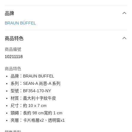
付款方式
品牌
信用卡一次付款
BRAUN BÜFFEL
信用卡分期付款
3 期 0 利率 每期
NT$1,366
21家銀行
商品特色
6 期 0 利率 每期
NT$683
21家銀行
合作金庫商業銀行
第一商業銀行
商品編號
華南商業銀行
彰化商業銀行
合作金庫商業銀行
第一商業銀行
10211118
超商取貨付款
上海商業儲蓄銀行
台北富邦商業銀行
華南商業銀行
彰化商業銀行
國泰世華商業銀行
兆豐國際商業銀行
LINE Pay
上海商業儲蓄銀行
台北富邦商業銀行
商品特色
臺灣中小企業銀行
台中商業銀行
國泰世華商業銀行
兆豐國際商業銀行
品牌：BRAUN BUFFEL
匯豐（台灣）商業銀行
華泰商業銀行
Apple Pay
臺灣中小企業銀行
台中商業銀行
系列：SEAN-A 尚恩-A 系列
聯邦商業銀行
遠東國際商業銀行
匯豐（台灣）商業銀行
華泰商業銀行
街口支付
元大商業銀行
永豐商業銀行
型號：BF354-170-NY
聯邦商業銀行
遠東國際商業銀行
玉山商業銀行
星展（台灣）商業銀行
材質：義大利十字紋牛皮
元大商業銀行
永豐商業銀行
悠遊付
台新國際商業銀行
中國信託商業銀行
玉山商業銀行
星展（台灣）商業銀行
尺寸：約 10 x 7 cm
台灣樂天信用卡公司
台新國際商業銀行
中國信託商業銀行
全盈+PAY
頸繩：長約 98 cm寬約 1 cm
台灣樂天信用卡公司
夾層：卡片格層x2、透明窗x1
ATM付款