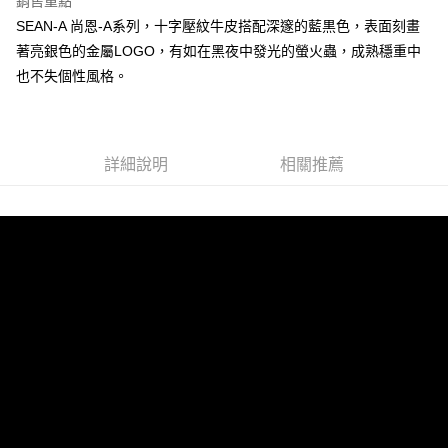
銷售重點
貨到付款
SEAN-A 尚恩-A系列，十字壓紋牛皮搭配深邃的藍黒色，表面刻畫
著亮銀色的金屬LOGO，有如在黑夜中發光的螢火蟲，成熟穩重中
運送方式
也不失個性風格。
全家 (取貨付款)
每筆NT$60，滿NT$999(含以上)免運費
全家 (純取貨)
詳細說明
相關推薦
每筆NT$60，滿NT$999(含以上)免運費
7-11 (取貨付款)
每筆NT$60，滿NT$999(含以上)免運費
7-11 (純取貨)
每筆NT$60，滿NT$999(含以上)免運費
宅配-純取貨(本島)
每筆NT$85，滿NT$999(含以上)免運費
宅配-純取貨(離島縣市)
每筆NT$220，滿NT$6,999(含以上)免運費