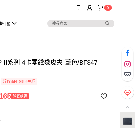
0
牌相關
-II系列 4卡零錢袋皮夾-藍色/BF347-
超取滿NT$999免運
165
爸氣獻禮
色