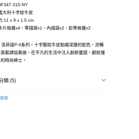
台灣）商業銀行
華泰商業銀行
小企業銀行
台中商業銀行
347-315-NY
業銀行
遠東國際商業銀行
台灣）商業銀行
華泰商業銀行
義大利十字紋牛皮
業銀行
永豐商業銀行
業銀行
遠東國際商業銀行
1 x 9 x 1.5 cm
業銀行
星展（台灣）商業銀行
業銀行
永豐商業銀行
際商業銀行
中國信託商業銀行
卡片格層x4、零錢袋x1、內插袋x2、鈔票格層x2
業銀行
星展（台灣）商業銀行
天信用卡公司
際商業銀行
中國信託商業銀行
天信用卡公司
O-P 洛菲諾P-II系列，十字壓紋牛皮點綴深邃的配色，流暢
一首藍調協奏曲，在平凡的生活中注入創新靈感，獻給懂
生的時尚紳士。
類 (5)
付款)
BRAUN BÜFFEL
長中短夾
客服
0，滿NT$999(含以上)免運費
夾
零錢收納
貨)
經典熱銷｜洛菲諾-十字紋皮革
0，滿NT$999(含以上)免運費
選禮推薦▶︎男款
貨付款)
新品上市｜早鳥優惠價9折