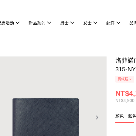
優惠活動
新品系列
男士
女士
配件
品
洛菲諾P
315-NY
買就送
NT$4,
NT$4,900
顏色：藍