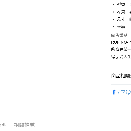
匯豐（
Apple Pay
臺灣中
型號：BF
聯邦商
匯豐（
材質：
街口支付
元大商
聯邦商
尺寸：約 1
玉山商
元大商
悠遊付
台新國
夾層：
玉山商
台灣樂
台新國
全盈+PAY
銷售重點
台灣樂
RUFIN
ATM付款
的演繹著
貨到付款
得享受人
運送方式
商品相關分
全家 (取貨
品牌系列
分享
每筆NT$6
男士
短
全家 (純取
優惠活動
每筆NT$6
優惠活動
7-11 (取
說明
相關推薦
優惠活動