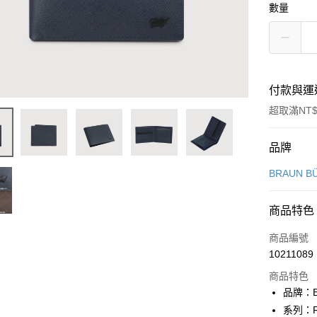
數量
付款與運
超取滿NT$
付款方式
品牌
信用卡一
BRAUN B
信用卡分
商品特色
3 期 
商品編號
6 期 
合作金
10211089
華南商
合作金
超商取貨
上海商
商品特色
華南商
國泰世
品牌：B
LINE Pay
上海商
臺灣中
系列：R
國泰世