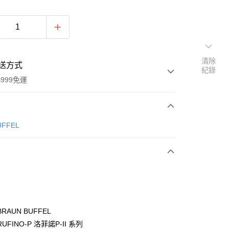
清除
送方式
紀錄
999免運
次付款
ÜFFEL
期付款
0 利率 每期
NT$1,633
21家銀行
0 利率 每期
NT$816
21家銀行
庫商業銀行
第一商業銀行
業銀行
彰化商業銀行
庫商業銀行
第一商業銀行
付款
業儲蓄銀行
台北富邦商業銀行
業銀行
彰化商業銀行
華商業銀行
兆豐國際商業銀行
RAUN BUFFEL
業儲蓄銀行
台北富邦商業銀行
小企業銀行
台中商業銀行
UFINO-P 洛菲諾P-II 系列
華商業銀行
兆豐國際商業銀行