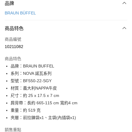
品牌
信用卡一次付款
BRAUN BÜFFEL
信用卡分期付款
3 期 0 利率 每期
NT$4,100
21家銀行
商品特色
6 期 0 利率 每期
NT$2,050
21家銀行
合作金庫商業銀行
第一商業銀行
商品編號
華南商業銀行
彰化商業銀行
合作金庫商業銀行
第一商業銀行
10211082
LINE Pay
上海商業儲蓄銀行
台北富邦商業銀行
華南商業銀行
彰化商業銀行
國泰世華商業銀行
兆豐國際商業銀行
Apple Pay
上海商業儲蓄銀行
台北富邦商業銀行
商品特色
臺灣中小企業銀行
台中商業銀行
國泰世華商業銀行
兆豐國際商業銀行
品牌：BRAUN BUFFEL
匯豐（台灣）商業銀行
華泰商業銀行
街口支付
臺灣中小企業銀行
台中商業銀行
系列：NOVA 諾瓦系列
聯邦商業銀行
遠東國際商業銀行
匯豐（台灣）商業銀行
華泰商業銀行
悠遊付
元大商業銀行
永豐商業銀行
型號：BF550-22-SGY
聯邦商業銀行
遠東國際商業銀行
玉山商業銀行
星展（台灣）商業銀行
材質：義大利NAPPA牛皮
元大商業銀行
永豐商業銀行
全盈+PAY
台新國際商業銀行
中國信託商業銀行
玉山商業銀行
星展（台灣）商業銀行
尺寸：約 25 x 17.5 x 7 cm
台灣樂天信用卡公司
台新國際商業銀行
中國信託商業銀行
ATM付款
肩背帶：長約 665-115 cm 寬約4 cm
台灣樂天信用卡公司
重量：約 519 克
貨到付款
夾層：前拉鍊袋x1、主袋(內插袋x1)
運送方式
銷售重點