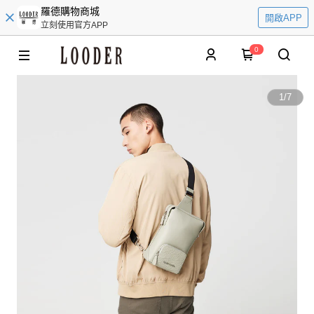
羅德購物商城
開啟APP
立刻使用官方APP
0
1
/
7