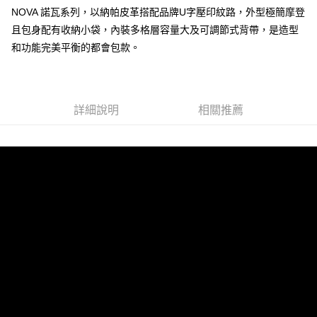
宅配-純取貨(本島)
NOVA 諾瓦系列，以納帕皮革搭配品牌U字壓印紋路，外型極簡摩登
每筆NT$85，滿NT$999(含以上)免運費
且包身配有收納小袋，內裝多格層容量大及可調節式背帶，是造型
和功能完美平衡的都會包款。
宅配-純取貨(離島縣市)
每筆NT$220，滿NT$6,999(含以上)免運費
貨到付款
查看運費
詳細說明
相關推薦