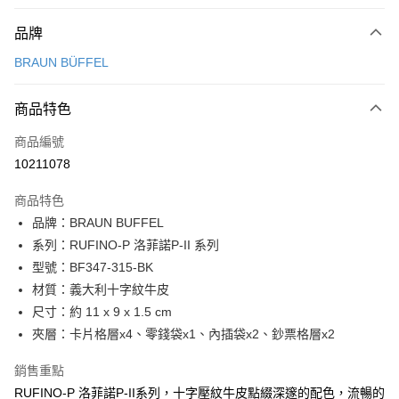
付款方式
品牌
信用卡一次付款
BRAUN BÜFFEL
信用卡分期付款
3 期 0 利率 每期
NT$1,633
21家銀行
商品特色
6 期 0 利率 每期
NT$816
21家銀行
合作金庫商業銀行
第一商業銀行
商品編號
華南商業銀行
彰化商業銀行
合作金庫商業銀行
第一商業銀行
10211078
超商取貨付款
上海商業儲蓄銀行
台北富邦商業銀行
華南商業銀行
彰化商業銀行
國泰世華商業銀行
兆豐國際商業銀行
LINE Pay
上海商業儲蓄銀行
台北富邦商業銀行
商品特色
臺灣中小企業銀行
台中商業銀行
國泰世華商業銀行
兆豐國際商業銀行
品牌：BRAUN BUFFEL
匯豐（台灣）商業銀行
華泰商業銀行
Apple Pay
臺灣中小企業銀行
台中商業銀行
系列：RUFINO-P 洛菲諾P-II 系列
聯邦商業銀行
遠東國際商業銀行
匯豐（台灣）商業銀行
華泰商業銀行
街口支付
元大商業銀行
永豐商業銀行
型號：BF347-315-BK
聯邦商業銀行
遠東國際商業銀行
玉山商業銀行
星展（台灣）商業銀行
材質：義大利十字紋牛皮
元大商業銀行
永豐商業銀行
悠遊付
台新國際商業銀行
中國信託商業銀行
玉山商業銀行
星展（台灣）商業銀行
尺寸：約 11 x 9 x 1.5 cm
台灣樂天信用卡公司
台新國際商業銀行
中國信託商業銀行
全盈+PAY
夾層：卡片格層x4、零錢袋x1、內插袋x2、鈔票格層x2
台灣樂天信用卡公司
ATM付款
銷售重點
RUFINO-P 洛菲諾P-II系列，十字壓紋牛皮點綴深邃的配色，流暢的
貨到付款