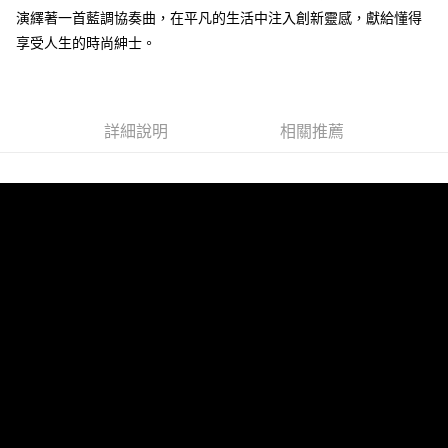
演繹著一首藍調協奏曲，在平凡的生活中注入創新靈感，獻給懂得
享受人生的時尚紳士。
運送方式
全家 (取貨付款)
每筆NT$60，滿NT$999(含以上)免運費
詳細說明
相關推薦
全家 (純取貨)
每筆NT$60，滿NT$999(含以上)免運費
7-11 (取貨付款)
每筆NT$60，滿NT$999(含以上)免運費
7-11 (純取貨)
每筆NT$60，滿NT$999(含以上)免運費
宅配-純取貨(本島)
每筆NT$85，滿NT$999(含以上)免運費
宅配-純取貨(離島縣市)
每筆NT$220，滿NT$6,999(含以上)免運費