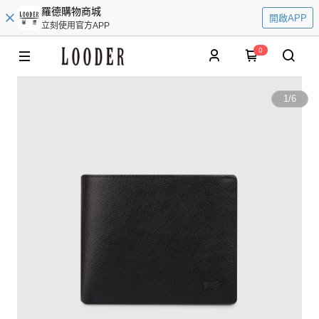
羅德購物商城
開啟APP
立刻使用官方APP
0
1
/
6