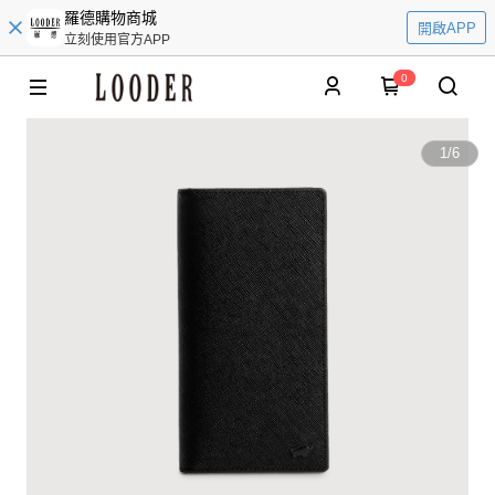
羅德購物商城
開啟APP
立刻使用官方APP
0
1
/
6