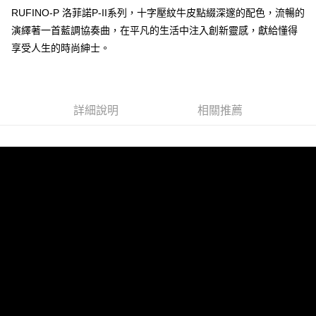
RUFINO-P 洛菲諾P-II系列，十字壓紋牛皮點綴深邃的配色，流暢的
演繹著一首藍調協奏曲，在平凡的生活中注入創新靈感，獻給懂得
運送方式
享受人生的時尚紳士。
全家 (取貨付款)
每筆NT$60，滿NT$999(含以上)免運費
全家 (純取貨)
詳細說明
相關推薦
每筆NT$60，滿NT$999(含以上)免運費
7-11 (取貨付款)
每筆NT$60，滿NT$999(含以上)免運費
7-11 (純取貨)
每筆NT$60，滿NT$999(含以上)免運費
宅配-純取貨(本島)
每筆NT$85，滿NT$999(含以上)免運費
宅配-純取貨(離島縣市)
每筆NT$220，滿NT$6,999(含以上)免運費