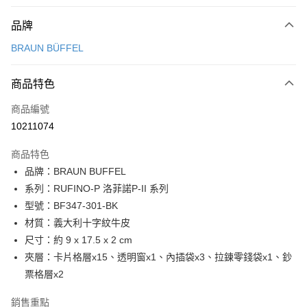
付款方式
品牌
信用卡一次付款
BRAUN BÜFFEL
信用卡分期付款
3 期 0 利率 每期
NT$2,300
21家銀行
商品特色
6 期 0 利率 每期
NT$1,150
21家銀行
合作金庫商業銀行
第一商業銀行
商品編號
華南商業銀行
彰化商業銀行
合作金庫商業銀行
第一商業銀行
10211074
超商取貨付款
上海商業儲蓄銀行
台北富邦商業銀行
華南商業銀行
彰化商業銀行
國泰世華商業銀行
兆豐國際商業銀行
LINE Pay
上海商業儲蓄銀行
台北富邦商業銀行
商品特色
臺灣中小企業銀行
台中商業銀行
國泰世華商業銀行
兆豐國際商業銀行
品牌：BRAUN BUFFEL
匯豐（台灣）商業銀行
華泰商業銀行
Apple Pay
臺灣中小企業銀行
台中商業銀行
系列：RUFINO-P 洛菲諾P-II 系列
聯邦商業銀行
遠東國際商業銀行
匯豐（台灣）商業銀行
華泰商業銀行
街口支付
元大商業銀行
永豐商業銀行
型號：BF347-301-BK
聯邦商業銀行
遠東國際商業銀行
玉山商業銀行
星展（台灣）商業銀行
材質：義大利十字紋牛皮
元大商業銀行
永豐商業銀行
悠遊付
台新國際商業銀行
中國信託商業銀行
玉山商業銀行
星展（台灣）商業銀行
尺寸：約 9 x 17.5 x 2 cm
台灣樂天信用卡公司
台新國際商業銀行
中國信託商業銀行
全盈+PAY
夾層：卡片格層x15、透明窗x1、內插袋x3、拉鍊零錢袋x1、鈔
台灣樂天信用卡公司
票格層x2
ATM付款
銷售重點
貨到付款