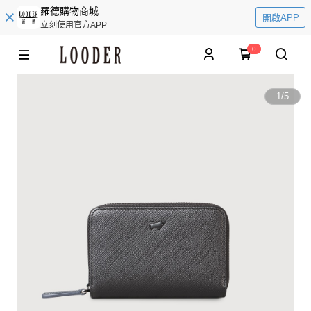
羅德購物商城
開啟APP
立刻使用官方APP
0
1
/
5