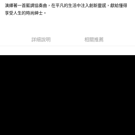
演繹著一首藍調協奏曲，在平凡的生活中注入創新靈感，獻給懂得
享受人生的時尚紳士。
運送方式
全家 (取貨付款)
每筆NT$60，滿NT$999(含以上)免運費
詳細說明
相關推薦
全家 (純取貨)
每筆NT$60，滿NT$999(含以上)免運費
7-11 (取貨付款)
每筆NT$60，滿NT$999(含以上)免運費
7-11 (純取貨)
每筆NT$60，滿NT$999(含以上)免運費
宅配-純取貨(本島)
每筆NT$85，滿NT$999(含以上)免運費
宅配-純取貨(離島縣市)
每筆NT$220，滿NT$6,999(含以上)免運費