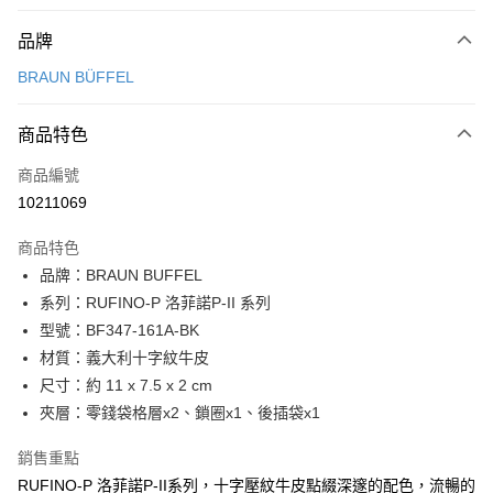
付款方式
品牌
信用卡一次付款
BRAUN BÜFFEL
信用卡分期付款
3 期 0 利率 每期
NT$1,500
21家銀行
商品特色
6 期 0 利率 每期
NT$750
21家銀行
合作金庫商業銀行
第一商業銀行
商品編號
華南商業銀行
彰化商業銀行
合作金庫商業銀行
第一商業銀行
10211069
超商取貨付款
上海商業儲蓄銀行
台北富邦商業銀行
華南商業銀行
彰化商業銀行
國泰世華商業銀行
兆豐國際商業銀行
LINE Pay
上海商業儲蓄銀行
台北富邦商業銀行
商品特色
臺灣中小企業銀行
台中商業銀行
國泰世華商業銀行
兆豐國際商業銀行
品牌：BRAUN BUFFEL
匯豐（台灣）商業銀行
華泰商業銀行
Apple Pay
臺灣中小企業銀行
台中商業銀行
系列：RUFINO-P 洛菲諾P-II 系列
聯邦商業銀行
遠東國際商業銀行
匯豐（台灣）商業銀行
華泰商業銀行
街口支付
元大商業銀行
永豐商業銀行
型號：BF347-161A-BK
聯邦商業銀行
遠東國際商業銀行
玉山商業銀行
星展（台灣）商業銀行
材質：義大利十字紋牛皮
元大商業銀行
永豐商業銀行
悠遊付
台新國際商業銀行
中國信託商業銀行
玉山商業銀行
星展（台灣）商業銀行
尺寸：約 11 x 7.5 x 2 cm
台灣樂天信用卡公司
台新國際商業銀行
中國信託商業銀行
全盈+PAY
夾層：零錢袋格層x2、鎖圈x1、後插袋x1
台灣樂天信用卡公司
ATM付款
銷售重點
RUFINO-P 洛菲諾P-II系列，十字壓紋牛皮點綴深邃的配色，流暢的
貨到付款