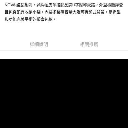
NOVA 諾瓦系列，以納帕皮革搭配品牌U字壓印紋路，外型極簡摩登
運送方式
且包身配有收納小袋，內裝多格層容量大及可拆卸式背帶，是造型
全家 (取貨付款)
和功能完美平衡的都會包款。
每筆NT$60，滿NT$999(含以上)免運費
全家 (純取貨)
每筆NT$60，滿NT$999(含以上)免運費
詳細說明
相關推薦
7-11 (取貨付款)
每筆NT$60，滿NT$999(含以上)免運費
7-11 (純取貨)
每筆NT$60，滿NT$999(含以上)免運費
宅配-純取貨(本島)
每筆NT$85，滿NT$999(含以上)免運費
宅配-純取貨(離島縣市)
每筆NT$220，滿NT$6,999(含以上)免運費
貨到付款
查看運費