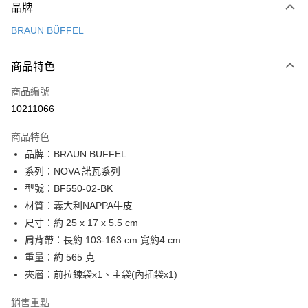
品牌
信用卡一次付款
BRAUN BÜFFEL
信用卡分期付款
3 期 0 利率 每期
NT$3,966
21家銀行
商品特色
6 期 0 利率 每期
NT$1,983
21家銀行
合作金庫商業銀行
第一商業銀行
商品編號
華南商業銀行
彰化商業銀行
合作金庫商業銀行
第一商業銀行
10211066
超商取貨付款
上海商業儲蓄銀行
台北富邦商業銀行
華南商業銀行
彰化商業銀行
國泰世華商業銀行
兆豐國際商業銀行
LINE Pay
上海商業儲蓄銀行
台北富邦商業銀行
商品特色
臺灣中小企業銀行
台中商業銀行
國泰世華商業銀行
兆豐國際商業銀行
品牌：BRAUN BUFFEL
匯豐（台灣）商業銀行
華泰商業銀行
Apple Pay
臺灣中小企業銀行
台中商業銀行
系列：NOVA 諾瓦系列
聯邦商業銀行
遠東國際商業銀行
匯豐（台灣）商業銀行
華泰商業銀行
街口支付
元大商業銀行
永豐商業銀行
型號：BF550-02-BK
聯邦商業銀行
遠東國際商業銀行
玉山商業銀行
星展（台灣）商業銀行
材質：義大利NAPPA牛皮
元大商業銀行
永豐商業銀行
悠遊付
台新國際商業銀行
中國信託商業銀行
玉山商業銀行
星展（台灣）商業銀行
尺寸：約 25 x 17 x 5.5 cm
台灣樂天信用卡公司
台新國際商業銀行
中國信託商業銀行
全盈+PAY
肩背帶：長約 103-163 cm 寬約4 cm
台灣樂天信用卡公司
重量：約 565 克
ATM付款
夾層：前拉鍊袋x1、主袋(內插袋x1)
貨到付款
銷售重點