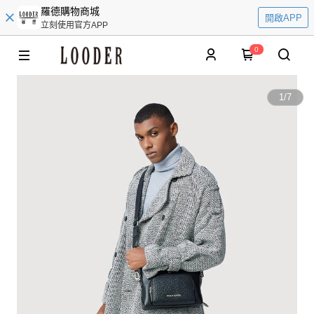
羅德購物商城
開啟APP
立刻使用官方APP
0
1
/
7