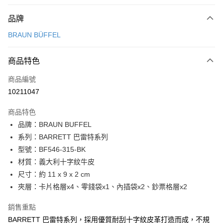
付款方式
品牌
信用卡一次付款
BRAUN BÜFFEL
信用卡分期付款
3 期 0 利率 每期
NT$1,900
21家銀行
商品特色
6 期 0 利率 每期
NT$950
21家銀行
合作金庫商業銀行
第一商業銀行
商品編號
華南商業銀行
彰化商業銀行
合作金庫商業銀行
第一商業銀行
10211047
超商取貨付款
上海商業儲蓄銀行
台北富邦商業銀行
華南商業銀行
彰化商業銀行
國泰世華商業銀行
兆豐國際商業銀行
LINE Pay
上海商業儲蓄銀行
台北富邦商業銀行
商品特色
臺灣中小企業銀行
台中商業銀行
國泰世華商業銀行
兆豐國際商業銀行
品牌：BRAUN BUFFEL
匯豐（台灣）商業銀行
華泰商業銀行
Apple Pay
臺灣中小企業銀行
台中商業銀行
系列：BARRETT 巴雷特系列
聯邦商業銀行
遠東國際商業銀行
匯豐（台灣）商業銀行
華泰商業銀行
街口支付
元大商業銀行
永豐商業銀行
型號：BF546-315-BK
聯邦商業銀行
遠東國際商業銀行
玉山商業銀行
星展（台灣）商業銀行
材質：義大利十字紋牛皮
元大商業銀行
永豐商業銀行
悠遊付
台新國際商業銀行
中國信託商業銀行
玉山商業銀行
星展（台灣）商業銀行
尺寸：約 11 x 9 x 2 cm
台灣樂天信用卡公司
台新國際商業銀行
中國信託商業銀行
全盈+PAY
夾層：卡片格層x4、零錢袋x1、內插袋x2、鈔票格層x2
台灣樂天信用卡公司
ATM付款
銷售重點
BARRETT 巴雷特系列，採用優質耐刮十字紋皮革打造而成，不規
貨到付款