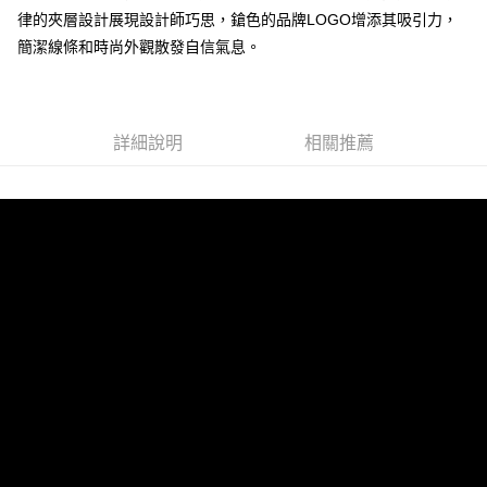
律的夾層設計展現設計師巧思，鎗色的品牌LOGO增添其吸引力，
簡潔線條和時尚外觀散發自信氣息。
運送方式
全家 (取貨付款)
每筆NT$60，滿NT$999(含以上)免運費
詳細說明
相關推薦
全家 (純取貨)
每筆NT$60，滿NT$999(含以上)免運費
7-11 (取貨付款)
每筆NT$60，滿NT$999(含以上)免運費
7-11 (純取貨)
每筆NT$60，滿NT$999(含以上)免運費
宅配-純取貨(本島)
每筆NT$85，滿NT$999(含以上)免運費
宅配-純取貨(離島縣市)
每筆NT$220，滿NT$6,999(含以上)免運費