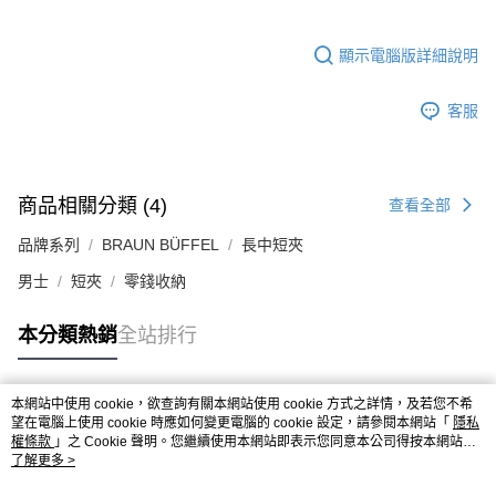
顯示電腦版詳細說明
客服
商品相關分類 (4)
查看全部
品牌系列
BRAUN BÜFFEL
長中短夾
男士
短夾
零錢收納
本分類熱銷
全站排行
本網站中使用 cookie，欲查詢有關本網站使用 cookie 方式之詳情，及若您不希
熱門標籤
望在電腦上使用 cookie 時應如何變更電腦的 cookie 設定，請參閱本網站「
隱私
權條款
」之 Cookie 聲明。您繼續使用本網站即表示您同意本公司得按本網站使
用條款之 Cookie 聲明使用 cookie。
了解更多 >