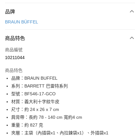
付款方式
品牌
信用卡一次付款
BRAUN BÜFFEL
信用卡分期付款
3 期 0 利率 每期
NT$5,833
21家銀行
商品特色
6 期 0 利率 每期
NT$2,916
21家銀行
合作金庫商業銀行
第一商業銀行
商品編號
華南商業銀行
彰化商業銀行
合作金庫商業銀行
第一商業銀行
10211044
超商取貨付款
上海商業儲蓄銀行
台北富邦商業銀行
華南商業銀行
彰化商業銀行
國泰世華商業銀行
兆豐國際商業銀行
LINE Pay
上海商業儲蓄銀行
台北富邦商業銀行
商品特色
臺灣中小企業銀行
台中商業銀行
國泰世華商業銀行
兆豐國際商業銀行
品牌：BRAUN BUFFEL
匯豐（台灣）商業銀行
華泰商業銀行
Apple Pay
臺灣中小企業銀行
台中商業銀行
系列：BARRETT 巴雷特系列
聯邦商業銀行
遠東國際商業銀行
匯豐（台灣）商業銀行
華泰商業銀行
街口支付
元大商業銀行
永豐商業銀行
型號：BF546-17-GCO
聯邦商業銀行
遠東國際商業銀行
玉山商業銀行
星展（台灣）商業銀行
材質：義大利十字紋牛皮
元大商業銀行
永豐商業銀行
悠遊付
台新國際商業銀行
中國信託商業銀行
玉山商業銀行
星展（台灣）商業銀行
尺寸：約 24 x 26 x 7 cm
台灣樂天信用卡公司
台新國際商業銀行
中國信託商業銀行
全盈+PAY
肩背帶：長約 78 - 140 cm 寬約4 cm
台灣樂天信用卡公司
重量：約 827 克
ATM付款
夾層：主袋（內插袋x1、內拉鍊袋x1）、外插袋x1
貨到付款