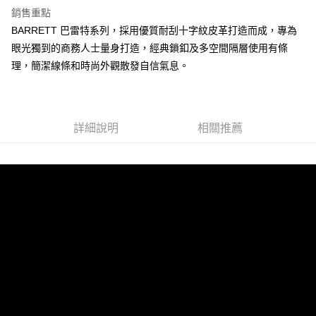
銷售重點
BARRETT 巴雷特系列，採用優質耐刮十字紋皮革打造而成，專為
運送方式
眼光獨到的商務人士量身打造，經典鎖釦及多空間隔層使用有條
全家 (取貨付款)
理，簡潔線條和時尚外觀散發自信氣息。
每筆NT$60，滿NT$999(含以上)免運費
全家 (純取貨)
每筆NT$60，滿NT$999(含以上)免運費
詳細說明
相關推薦
7-11 (取貨付款)
每筆NT$60，滿NT$999(含以上)免運費
7-11 (純取貨)
每筆NT$60，滿NT$999(含以上)免運費
宅配-純取貨(本島)
每筆NT$85，滿NT$999(含以上)免運費
宅配-純取貨(離島縣市)
每筆NT$220，滿NT$6,999(含以上)免運費