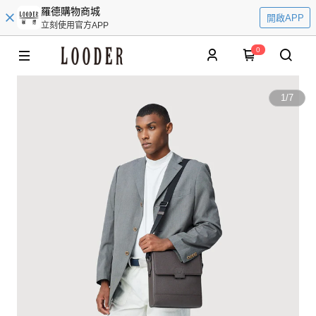
羅德購物商城
開啟APP
立刻使用官方APP
0
1
/
7