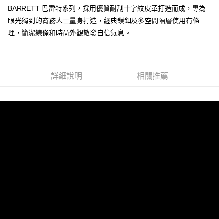
BARRETT 巴雷特系列，採用優質耐刮十字紋皮革打造而成，專為
運送方式
眼光獨到的商務人士量身打造，經典鎖釦及多空間隔層使用有條
全家 (取貨付款)
理，簡潔線條和時尚外觀散發自信氣息。
每筆NT$60，滿NT$999(含以上)免運費
全家 (純取貨)
每筆NT$60，滿NT$999(含以上)免運費
詳細說明
相關推薦
7-11 (取貨付款)
每筆NT$60，滿NT$999(含以上)免運費
7-11 (純取貨)
每筆NT$60，滿NT$999(含以上)免運費
宅配-純取貨(本島)
每筆NT$85，滿NT$999(含以上)免運費
宅配-純取貨(離島縣市)
每筆NT$220，滿NT$6,999(含以上)免運費
貨到付款
查看運費