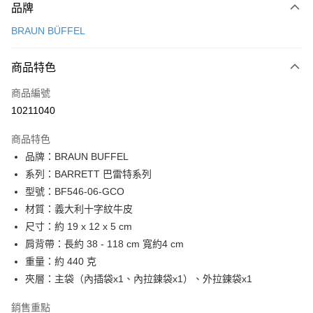
品牌
信用卡一次付款
BRAUN BÜFFEL
信用卡分期付款
3 期 0 利率 每期
NT$3,500
21家銀行
商品特色
6 期 0 利率 每期
NT$1,750
21家銀行
合作金庫商業銀行
第一商業銀行
商品編號
華南商業銀行
彰化商業銀行
合作金庫商業銀行
第一商業銀行
10211040
超商取貨付款
上海商業儲蓄銀行
台北富邦商業銀行
華南商業銀行
彰化商業銀行
國泰世華商業銀行
兆豐國際商業銀行
LINE Pay
上海商業儲蓄銀行
台北富邦商業銀行
商品特色
臺灣中小企業銀行
台中商業銀行
國泰世華商業銀行
兆豐國際商業銀行
品牌：BRAUN BUFFEL
匯豐（台灣）商業銀行
華泰商業銀行
Apple Pay
臺灣中小企業銀行
台中商業銀行
系列：BARRETT 巴雷特系列
聯邦商業銀行
遠東國際商業銀行
匯豐（台灣）商業銀行
華泰商業銀行
街口支付
元大商業銀行
永豐商業銀行
型號：BF546-06-GCO
聯邦商業銀行
遠東國際商業銀行
玉山商業銀行
星展（台灣）商業銀行
材質：義大利十字紋牛皮
元大商業銀行
永豐商業銀行
悠遊付
台新國際商業銀行
中國信託商業銀行
玉山商業銀行
星展（台灣）商業銀行
尺寸：約 19 x 12 x 5 cm
台灣樂天信用卡公司
台新國際商業銀行
中國信託商業銀行
全盈+PAY
肩背帶：長約 38 - 118 cm 寬約4 cm
台灣樂天信用卡公司
重量：約 440 克
ATM付款
夾層：主袋（內插袋x1、內拉鍊袋x1）、外拉鍊袋x1
貨到付款
銷售重點