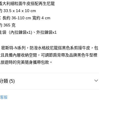
台灣）商業銀行
華泰商業銀行
義大利細粒面牛皮搭配再生尼龍
業銀行
永豐商業銀行
業銀行
遠東國際商業銀行
3.5 x 14 x 10 cm
業銀行
星展（台灣）商業銀行
業銀行
永豐商業銀行
際商業銀行
中國信託商業銀行
約 36-110 cm 寬約 4 cm
業銀行
星展（台灣）商業銀行
天信用卡公司
 365 克
際商業銀行
中國信託商業銀行
天信用卡公司
主袋（內拉鍊袋x1)、外拉鍊袋x1
R-N 密斯特-N系列，防潑水格紋尼龍搭黑色系剪接牛皮，包
盈且具備內層收納空間，可調節肩背帶及品牌黑色牛型標
出旅遊時的完美隨身攜帶包款。
付款)
類 (5)
0，滿NT$999(含以上)免運費
BRAUN BÜFFEL
各式包款
貨)
客服
款
胸包、腰包
0，滿NT$999(含以上)免運費
包款
貨付款)
選禮推薦▶︎男款
0，滿NT$999(含以上)免運費