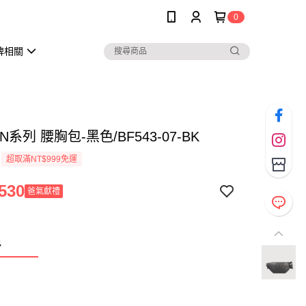
0
牌相關
N系列 腰胸包-黑色/BF543-07-BK
超取滿NT$999免運
530
爸氣獻禮
色