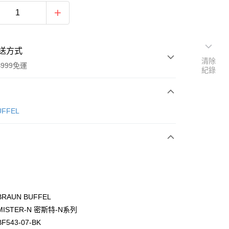
送方式
清除
999免運
紀錄
次付款
ÜFFEL
期付款
0 利率 每期
NT$2,633
21家銀行
0 利率 每期
NT$1,316
21家銀行
庫商業銀行
第一商業銀行
業銀行
彰化商業銀行
庫商業銀行
第一商業銀行
付款
業儲蓄銀行
台北富邦商業銀行
業銀行
彰化商業銀行
華商業銀行
兆豐國際商業銀行
RAUN BUFFEL
業儲蓄銀行
台北富邦商業銀行
小企業銀行
台中商業銀行
ISTER-N 密斯特-N系列
華商業銀行
兆豐國際商業銀行
台灣）商業銀行
華泰商業銀行
小企業銀行
台中商業銀行
543-07-BK
業銀行
遠東國際商業銀行