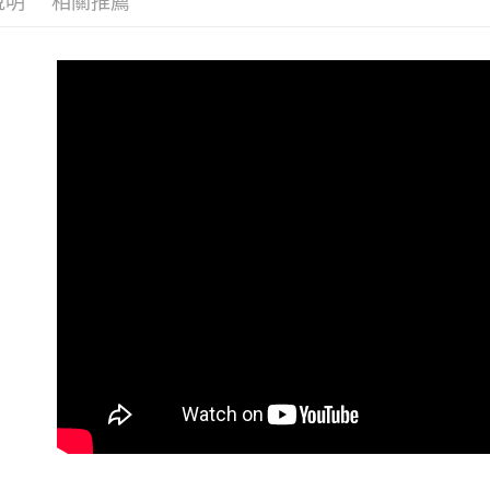
說明
相關推薦
優惠活動
7-11 (純
每筆NT$6
宅配-純取
每筆NT$8
宅配-純取
每筆NT$2
貨到付款