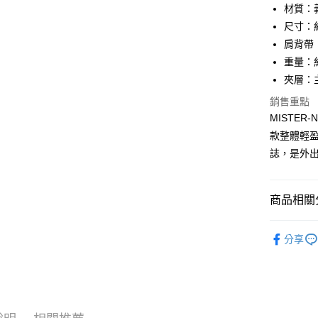
匯豐（
材質：
街口支付
元大商
聯邦商
尺寸：約 3
玉山商
元大商
悠遊付
台新國
肩背帶：長
玉山商
台灣樂
重量：約
台新國
全盈+PAY
台灣樂
夾層：
ATM付款
銷售重點
貨到付款
MISTE
款整體輕
誌，是外
運送方式
全家 (取貨
商品相關分
每筆NT$6
品牌系列
全家 (純取
分享
男士
包
每筆NT$6
新品上市
7-11 (取
優惠活動
每筆NT$6