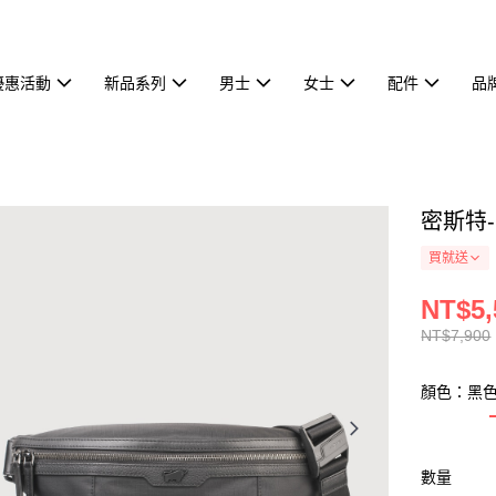
優惠活動
新品系列
男士
女士
配件
品
密斯特-
買就送
NT$5,
NT$7,900
顏色：黑
數量