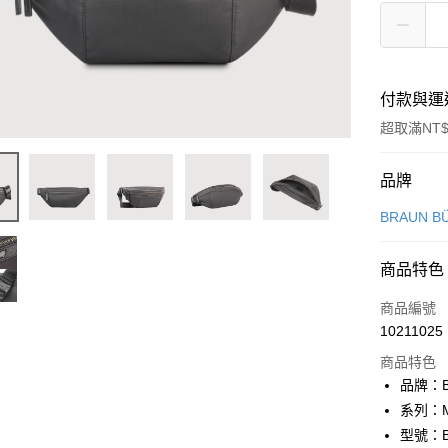
付款與運
超取滿NT$
付款方式
品牌
信用卡一
BRAUN B
信用卡分
商品特色
3 期 
商品編號
6 期 
合作金
10211025
華南商
合作金
超商取貨
上海商
商品特色
華南商
國泰世
品牌：B
LINE Pay
上海商
臺灣中
系列：M
國泰世
匯豐（
Apple Pay
臺灣中
型號：BF
聯邦商