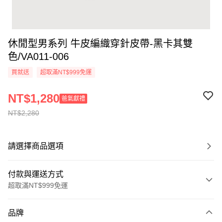
休閒型男系列 牛皮編織穿針皮帶-黑卡其雙
色/VA011-006
買就送
超取滿NT$999免運
NT$1,280
爸氣獻禮
NT$2,280
請選擇商品選項
付款與運送方式
超取滿NT$999免運
付款方式
品牌
信用卡一次付款