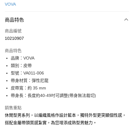
VOVA
信用卡分期付款
3 期 0 利率 每期
NT$760
21家銀行
商品特色
6 期 0 利率 每期
NT$380
21家銀行
合作金庫商業銀行
第一商業銀行
商品編號
華南商業銀行
彰化商業銀行
合作金庫商業銀行
第一商業銀行
10210907
超商取貨付款
上海商業儲蓄銀行
台北富邦商業銀行
華南商業銀行
彰化商業銀行
國泰世華商業銀行
兆豐國際商業銀行
LINE Pay
上海商業儲蓄銀行
台北富邦商業銀行
商品特色
臺灣中小企業銀行
台中商業銀行
國泰世華商業銀行
兆豐國際商業銀行
品牌：VOVA
匯豐（台灣）商業銀行
華泰商業銀行
Apple Pay
臺灣中小企業銀行
台中商業銀行
類別：皮帶
聯邦商業銀行
遠東國際商業銀行
匯豐（台灣）商業銀行
華泰商業銀行
街口支付
元大商業銀行
永豐商業銀行
型號：VA011-006
聯邦商業銀行
遠東國際商業銀行
玉山商業銀行
星展（台灣）商業銀行
帶身材質：彈性尼龍
元大商業銀行
永豐商業銀行
悠遊付
台新國際商業銀行
中國信託商業銀行
玉山商業銀行
星展（台灣）商業銀行
皮帶寬：約 35 mm
台灣樂天信用卡公司
台新國際商業銀行
中國信託商業銀行
全盈+PAY
帶身長：長度約40-49吋可調整(帶身無法裁切)
台灣樂天信用卡公司
ATM付款
銷售重點
休閒型男系列，以編織風格作設計藍本，獨特外型更突顯個性感，
貨到付款
搭配金屬帶頭質感紮實，為您增添成熟型男魅力。
運送方式